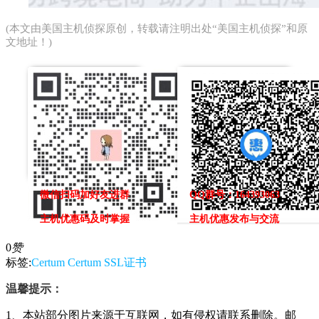
(本文由
美国主机侦探
原创，转载请注明出处“美国主机侦探”和原
文地址！)
微信扫码加好友进群
QQ群号：164393063
主机优惠码及时掌握
主机优惠发布与交流
0
赞
标签:
Certum
Certum SSL证书
温馨提示：
1、本站部分图片来源于互联网，如有侵权请联系删除。邮