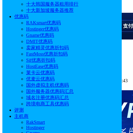
十大韩国服务器租用排行
广告
十大新加坡服务器推荐
优惠码
RAKsmart优惠码
Hostinger优惠码
Gname优惠码
DMIT优惠码
卖家精灵优惠折扣码
广告
FastMoss优惠折扣码
Sif优惠折扣码
Certum证书怎么样
HostEase优惠码
莱卡云优惠码
优麦云优惠码
作者: sunny
分类:
常见问题
发布时间: 2025.04.14 11:31:43
国外虚拟主机优惠码
更新于: 2025.04.25 16:30:47
国外服务器优惠码汇总
域名注册优惠码汇总
跨境电商工具优惠码
评测
主机商
RakSmart
Hostinger
Gname