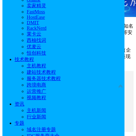
卖家精灵
FastMoss
HostEase
DMIT
Certum是欧洲最大证书颁发机构之一，同时也是波兰知名
RackNerd
的数字证书颁发机构，主要提供SSL证书、
代码签名证书
等安
莱卡云
全解决方案，具有高性价比、覆盖范围广等优势。
西柚找词
优麦云
目前安信证书携手Certum正式推出OV代码签名证书（企
恒创科技
业版）与EV代码签名证书（专业版）。这两款证书究竟表现
技术教程
如何？下面一起来深入了解下。
主机教程
建站技术教程
服务器技术教程
文章目录
跨境电商
收起
运营推广
一、Certum代码签名证书优势
视频教程
二、Certum OV代码签名证书（企业版）
资讯
三、Certum EV代码签名证书（专业版）
主机新闻
四、代码签名证书的核心优势
行业新闻
五、Certum代码签名证书申请流程
专题
域名注册专题
IDC服务商大全