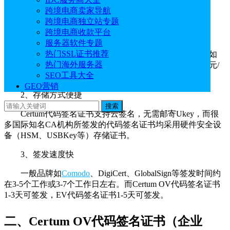
一、Certum代码签名证书优势
跨境电商卖家导航
跨境电商独立站专题
跨境电商收款平台
1、性价比高
服务器软件专题
热门SSL证书推荐
Certum
OV代码签名证书
仅需1200元/年；而其他品牌如
热门海外服务器
DigiCert OV代码签名证书约4400元/年、GlobalSign约2800元/
SEO工具大全
年，价格较高。
GEO营销
2、存储方式便捷
搜索
Certum代码签名证书支持云签名，无需邮寄Ukey，而很
多国际知名CA机构所签发的代码签名证书均采用硬件安全设
备（HSM、USBKey等）存储证书。
3、签发速度快
一般品牌如
Comodo
、DigiCert、GlobalSign等签发时间约
在3-5个工作或3-7个工作日左右。而Certum OV代码签名证书
1-3天可签发，EV代码签名证书1-5天可签发。
二、Certum OV代码签名证书（企业