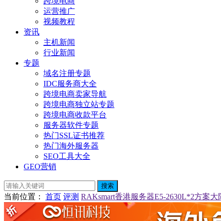
跨境电商
运营推广
视频教程
资讯
主机新闻
行业新闻
专题
域名注册专题
IDC服务商大全
跨境电商卖家导航
跨境电商独立站专题
跨境电商收款平台
服务器软件专题
热门SSL证书推荐
热门海外服务器
SEO工具大全
GEO营销
搜索
当前位置
：
首页
评测
RAKsmart香港服务器E5-2630L*2