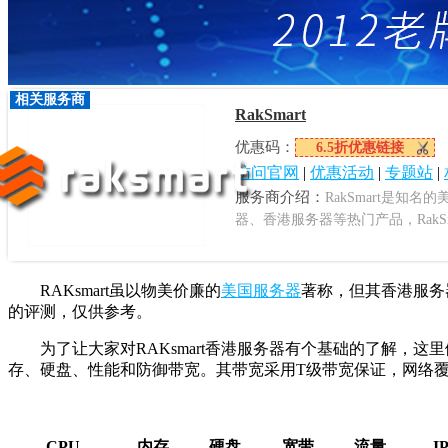
相关服务商
RakSmart
优惠码：
6.5折优惠链接
访问官网
|
优惠活动
|
专题站
|
服务商介绍：
RakSmart是知
器、香港服务器等热门产品，RakSm
RAKsmart虽以物美价廉的
美国服务器
著称，但其香港服务器
的评测，仅供参考。
为了让大家对RAKsmart香港服务器有个基础的了解，这里
存、硬盘、性能和防御带宽。其带宽采用T级带宽保证，网络覆
CPU
内存
硬盘
宽带
流量
I