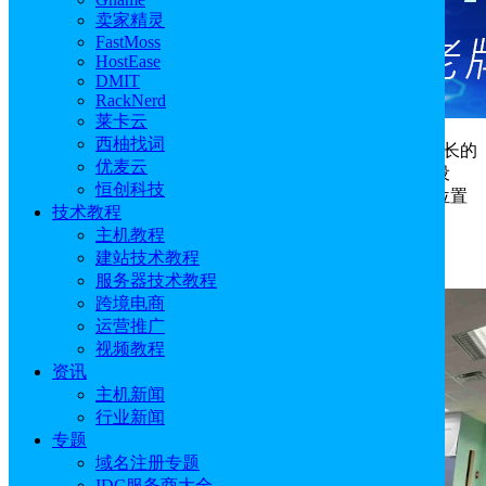
卖家精灵
FastMoss
HostEase
DMIT
RackNerd
莱卡云
西柚找词
为了满足对高性能托管和专用服务器解决方案日益增长的
优麦云
需求，ColoCrossing正在升级美国布法罗数据中心的基础设
恒创科技
施，这次扩展旨在确保ColoCrossing继续在东海岸的战略位置
技术教程
提供安全、可靠和可扩展的托管及
美国服务器
服务。
主机教程
建站技术教程
ColoCrossing官网
：
点击直达
服务器技术教程
跨境电商
运营推广
视频教程
资讯
主机新闻
行业新闻
专题
域名注册专题
IDC服务商大全