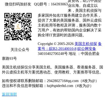
及资讯，助力中国企
微信扫码加好友
QQ群号：164393063
业出海。自成立以
来，美国主机侦探与
多家国外知名IT服务商建立合作关系，
提供了大量的美国服务器、国外云虚拟
主机租用等教程及评测，服务国内数十
万用户，有效的帮助国内企业解决了采
购全球IT资源时的选择问题。
Copyright © 2005-2026
美国主机侦探
备
案号：皖B2-20140010-8
皖公网安备
关注公众号
34010402700248号 地址 ：中国合肥金
寨路93号
美国主机侦探仅分享美国主机、美国服务器、香港服务器、国
外云虚拟主机等方案优惠动态、使用教程、方案推荐等信息。
如有侵权请联系删除邮箱：2942802716#qq.com（#改为@）
违法和不良信息举报邮箱：hzj#spiderltd.com（#改为@）
返回顶部