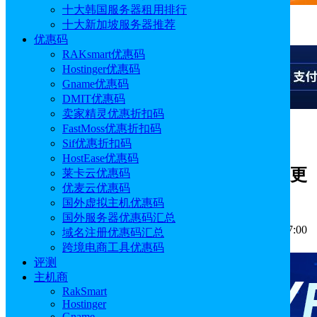
十大韩国服务器租用排行
十大新加坡服务器推荐
广告
优惠码
RAKsmart优惠码
Hostinger优惠码
Gname优惠码
DMIT优惠码
卖家精灵优惠折扣码
FastMoss优惠折扣码
广告
Sif优惠折扣码
HostEase优惠码
ColoCrossing美国布法罗数据中心扩建更
莱卡云优惠码
优麦云优惠码
新中 提供更大的场地空间和电力容量
国外虚拟主机优惠码
国外服务器优惠码汇总
作者: Aimee
分类:
主机新闻
发布时间: 2025.09.02 10:57:00
域名注册优惠码汇总
更新于: 2025.09.02 10:57:00
跨境电商工具优惠码
评测
主机商
RakSmart
Hostinger
Gname