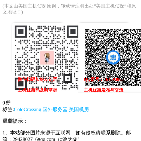
(本文由
美国主机侦探
原创，转载请注明出处“美国主机侦探”和原
文地址！)
微信扫码加好友进群
QQ群号：164393063
主机优惠码及时掌握
主机优惠发布与交流
0
赞
标签:
ColoCrossing
国外服务器
美国机房
温馨提示：
1、本站部分图片来源于互联网，如有侵权请联系删除。邮
箱：2942802716#qq.com（#改为@）