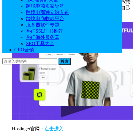
在几分钟内轻松创建自己的网站。近期，网站构建器新增按需
跨境电商卖家导航
印刷功能，由Printful提供支持，用户可以通过按需打印将自己
跨境电商独立站专题
的创意转化为收入。
跨境电商收款平台
服务器软件专题
热门SSL证书推荐
热门海外服务器
SEO工具大全
GEO营销
搜索
Hostinger官网：
点击进入