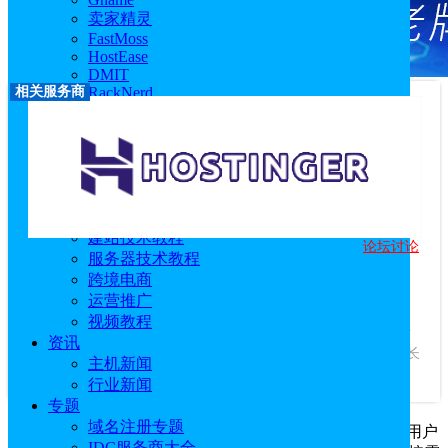
卖家精灵
FastMoss
HostEase
DMIT
相关服务商
RackNerd
莱卡云
西柚找词
优麦云
恒创科技
技术教程
主机教程
建站技术教程
论坛讨论
Hostinger
服务器技术教程
跨境电商
优惠码：
idcspy
运营推广
访问官网
|
优惠活动
|
相关文章
视频教程
服务商介绍：
Hostinger成立于2004年，是一家美国主机商，专
资讯
注于提供质优价廉的美国虚拟主机产品，深受数百万明智的站长
主机新闻
信赖。...
查看更多
行业新闻
专题
域名注册专题
美国主机
商Hostinger推出的网站构建器服务可以帮助用户
IDC服务商大全