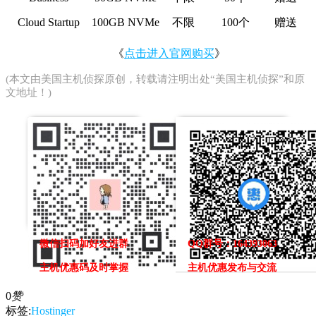
Cloud Startup
100GB NVMe
不限
100个
赠送
《
点击进入官网购买
》
(本文由
美国主机侦探
原创，转载请注明出处“美国主机侦探”和原
文地址！)
微信扫码加好友进群
QQ群号：164393063
主机优惠码及时掌握
主机优惠发布与交流
0
赞
标签:
Hostinger