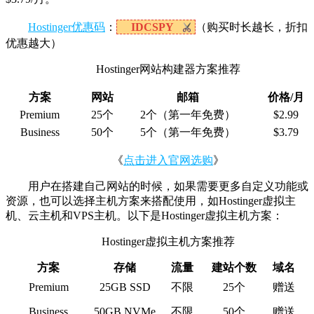
Hostinger优惠码
：
IDCSPY
（购买时长越长，折扣
优惠越大）
Hostinger网站构建器方案推荐
方案
网站
邮箱
价格/月
Premium
25个
2个（第一年免费）
$2.99
Business
50个
5个（第一年免费）
$3.79
《
点击进入官网选购
》
用户在搭建自己网站的时候，如果需要更多自定义功能或
资源，也可以选择主机方案来搭配使用，如Hostinger虚拟主
机、云主机和VPS主机。以下是Hostinger虚拟主机方案：
Hostinger虚拟主机方案推荐
方案
存储
流量
建站个数
域名
Premium
25GB SSD
不限
25个
赠送
Business
50GB NVMe
不限
50个
赠送