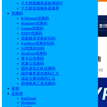
十大韩国服务器租用排行
十大新加坡服务器推荐
广告
优惠码
RAKsmart优惠码
Hostinger优惠码
Gname优惠码
DMIT优惠码
卖家精灵优惠折扣码
FastMoss优惠折扣码
广告
Sif优惠折扣码
HostEase优惠码
Hostinger网站构建器新增按需印刷功能
莱卡云优惠码
优麦云优惠码
国外虚拟主机优惠码
作者: Emily
分类:
主机新闻
发布时间: 2025.09.09 18:12:12
国外服务器优惠码汇总
更新于: 2025.12.02 15:49:49
域名注册优惠码汇总
跨境电商工具优惠码
评测
主机商
RakSmart
Hostinger
Gname