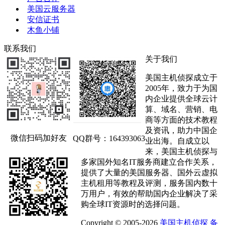
美国云服务器
安信证书
木鱼小铺
联系我们
关于我们
美国主机侦探成立于
2005年，致力于为国
内企业提供全球云计
算、域名、营销、电
商等方面的技术教程
及资讯，助力中国企
微信扫码加好友
QQ群号：164393063
业出海。自成立以
来，美国主机侦探与
多家国外知名IT服务商建立合作关系，
提供了大量的美国服务器、国外云虚拟
主机租用等教程及评测，服务国内数十
万用户，有效的帮助国内企业解决了采
购全球IT资源时的选择问题。
Copyright © 2005-2026
美国主机侦探
备