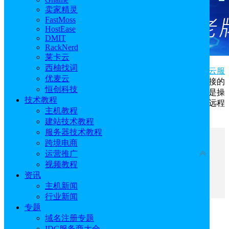
卖家精灵
FastMoss
HostEase
DMIT
RackNerd
莱卡云
西柚找词
云服务器远程连接失败怎么操作？在国内或者是
国外云服
优麦云
务器
远程连接失败后，首先需要弄清导致云服务器远程连接的
恒创科技
原因，是网络环境的限制，还是服务器配置问题，亦或者是操
技术教程
作系统和客户端的因素，之后根据特定步骤排查云服务器远程
主机教程
连接失败的原因，并根据原因进行相应的策略调整。
建站技术教程
服务器技术教程
文章目录
跨境电商
收起
运营推广
视频教程
一、云服务器远程连接失败原因
资讯
二、排查远程云服务器连接失败步骤
主机新闻
行业新闻
专题
一、云服务器远程连接失败原因
域名注册专题
IDC服务商大全