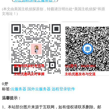
《
怎么远程连接云服务器？
》
(本文由
美国主机侦探
原创，转载请注明出处“美国主机侦探”和原
文地址！)
微信扫码加好友进群
QQ群号：164393063
主机优惠码及时掌握
主机优惠发布与交流
0
赞
标签:
云服务器
国外云服务器
远程登录软件
温馨提示：
1、本站部分图片来源于互联网，如有侵权请联系删除。邮