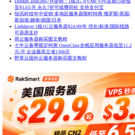
DigitalCloud.pro7月促销：1核2G NVMe VPS首期55折低
至$3.65/月 永久7折可续费同价 支持支付宝
恒讯科技年中促销 多地区服务器限时特惠 俄罗斯/美国/
新加坡/越南/德国/日本
Lightlayer 1核1G云服务器$24.99/年 优化/标准/国际线路
可选原生IP
雨云服务器购买图文教程
七牛云春季限定特惠 OpenClaw全栈应用服务器低至11.2
元/月 企业最高立省1366元
野草云国外云服务器购买图文教程