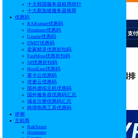
十大韩国服务器租用排行
十大新加坡服务器推荐
广告
优惠码
RAKsmart优惠码
Hostinger优惠码
Gname优惠码
DMIT优惠码
卖家精灵优惠折扣码
FastMoss优惠折扣码
广告
Sif优惠折扣码
HostEase优惠码
云服务器远程连接失败怎么操作及原因排
莱卡云优惠码
优麦云优惠码
查步骤
国外虚拟主机优惠码
国外服务器优惠码汇总
作者: Aimee
分类:
服务器技术
发布时间: 2025.09.12
域名注册优惠码汇总
18:38:53
更新于: 2025.09.12 18:39:16
跨境电商工具优惠码
评测
主机商
RakSmart
Hostinger
Gname