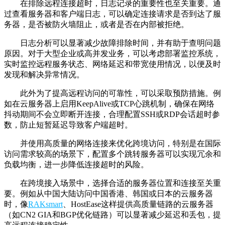
在排除远程连接超时，日志记录的重要性也至关重要。通
过查看服务器和客户端日志，可以确定连接请求是否到达了服
务器，是否被防火墙阻止，或者是否在内部被拒绝。
日志分析可以显著减少故障排除时间，并有助于查明问题
原因。对于大型企业或高并发业务，可以考虑部署监控系统，
实时监控远程服务状态、网络延迟和带宽使用情况，以便及时
发现和解决异常情况。
此外为了提高远程访问的可靠性，可以采取预防措施。例
如在云服务器上启用KeepAlive或TCP心跳机制，确保在网络
抖动期间不会立即断开连接，合理配置SSH或RDP会话超时参
数，防止短暂延迟导致客户端超时。
并使用高质量的网络连接来优化跨境访问，特别是在国际
访问需求较高的场景下，配置多个跳转服务器可以实现冗余和
负载均衡，进一步降低连接超时的风险。
在跨境接入场景中，选择合适的服务器位置和连接至关重
要。例如从中国大陆访问中国香港、韩国或日本的云服务器
时，像
RAKsmart​
、HostEase​这样提供高质量链路的云服务器
（如CN2 GIA和BGP优化链路）可以显著减少延迟和丢包，提