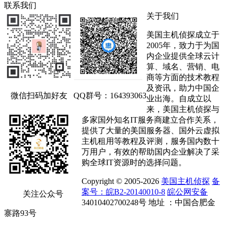
联系我们
关于我们
美国主机侦探成立于
2005年，致力于为国
内企业提供全球云计
算、域名、营销、电
商等方面的技术教程
及资讯，助力中国企
微信扫码加好友
QQ群号：164393063
业出海。自成立以
来，美国主机侦探与
多家国外知名IT服务商建立合作关系，
提供了大量的美国服务器、国外云虚拟
主机租用等教程及评测，服务国内数十
万用户，有效的帮助国内企业解决了采
购全球IT资源时的选择问题。
Copyright © 2005-2026
美国主机侦探
备
案号：皖B2-20140010-8
皖公网安备
关注公众号
34010402700248号 地址 ：中国合肥金
寨路93号