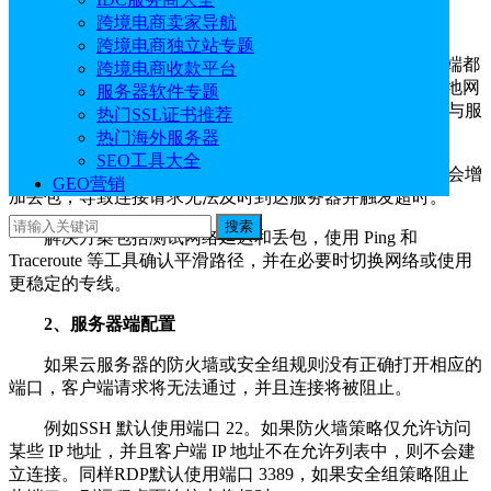
跨境电商卖家导航
1、网络环境
跨境电商独立站专题
无论是使用SSH、RDP还是其他远程访问协议，客户端都
跨境电商收款平台
必须通过公网或专用网络访问云服务器的IP地址。如果本地网
服务器软件专题
络出现丢包、高延迟或受到防火墙限制，客户端可能无法与服
热门SSL证书推荐
务器建立稳定的连接。
热门海外服务器
SEO工具大全
例如在高峰时段，家庭或办公室网络的带宽拥塞可能会增
GEO营销
加丢包，导致连接请求无法及时到达服务器并触发超时。
搜索
解决方案包括测试网络延迟和丢包，使用 Ping 和
Traceroute 等工具确认平滑路径，并在必要时切换网络或使用
更稳定的专线。
2、服务器端配置
如果云服务器的防火墙或安全组规则没有正确打开相应的
端口，客户端请求将无法通过，并且连接将被阻止。
例如SSH 默认使用端口 22。如果防火墙策略仅允许访问
某些 IP 地址，并且客户端 IP 地址不在允许列表中，则不会建
立连接。同样RDP默认使用端口 3389，如果安全组策略阻止