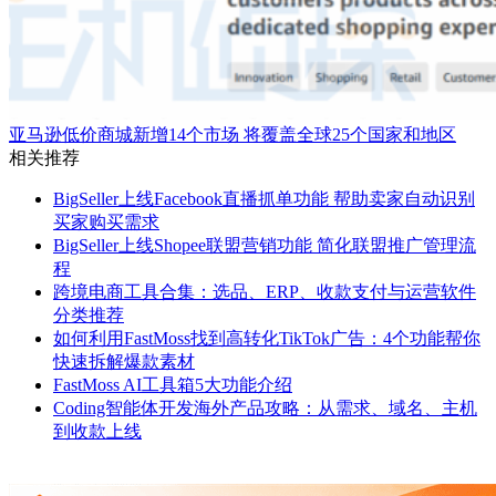
亚马逊低价商城新增14个市场 将覆盖全球25个国家和地区
相关推荐
BigSeller上线Facebook直播抓单功能 帮助卖家自动识别
买家购买需求
BigSeller上线Shopee联盟营销功能 简化联盟推广管理流
程
跨境电商工具合集：选品、ERP、收款支付与运营软件
分类推荐
如何利用FastMoss找到高转化TikTok广告：4个功能帮你
快速拆解爆款素材
FastMoss AI工具箱5大功能介绍
Coding智能体开发海外产品攻略：从需求、域名、主机
到收款上线