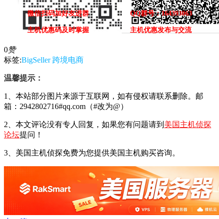
微信扫码加好友进群
QQ群号：164393063
主机优惠码及时掌握
主机优惠发布与交流
0
赞
标签:
BigSeller
跨境电商
温馨提示：
1、本站部分图片来源于互联网，如有侵权请联系删除。邮
箱：2942802716#qq.com（#改为@）
2、本文评论没有专人回复，如果您有问题请到
美国主机侦探
论坛
提问！
3、美国主机侦探免费为您提供美国主机购买咨询。