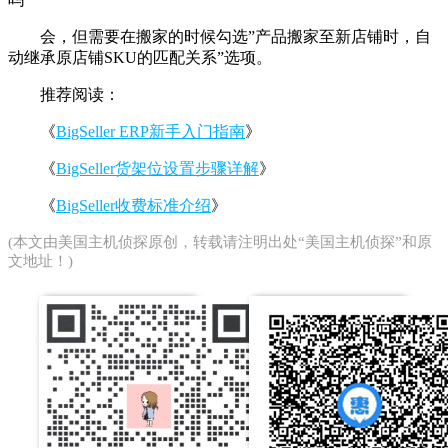
会，但需要在搬家的时候勾选”产品搬家至新店铺时，自
动继承原店铺SKU的匹配关系”选项。
推荐阅读：
《
BigSeller ERP新手入门指南
》
《
BigSeller货架位设置步骤详解
》
《
BigSeller收费标准介绍
》
(本文由
美国主机侦探
原创，转载请注明出处“美国主机侦探”和原
文地址！)