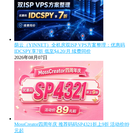
荫云（YINNET）全机房双ISP VPS方案整理：优惠码
IDCSPY享7折 低至$4.20/月 续费同价
2026年08月07日
MossCreator四周年庆 推荐码码SP4321折上9折 活动价89
元起