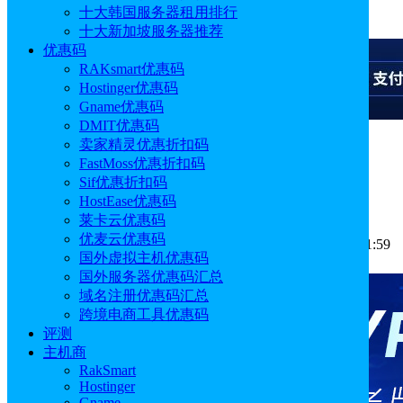
十大韩国服务器租用排行
广告
十大新加坡服务器推荐
优惠码
RAKsmart优惠码
Hostinger优惠码
Gname优惠码
DMIT优惠码
卖家精灵优惠折扣码
广告
FastMoss优惠折扣码
Sif优惠折扣码
BigSeller怎么产品搬家
HostEase优惠码
莱卡云优惠码
优麦云优惠码
作者: Aimee
分类:
跨境电商
发布时间: 2025.11.19 17:21:59
国外虚拟主机优惠码
更新于: 2025.11.19 17:21:59
国外服务器优惠码汇总
域名注册优惠码汇总
跨境电商工具优惠码
评测
主机商
RakSmart
Hostinger
Gname