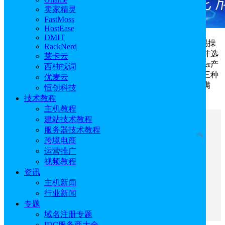
卖家精灵
FastMoss
HostEase
DMIT
BigSeller怎么产品搬家？BigSeller产品搬家设置简单易操
RackNerd
作，用户只需登录BigSeller后台在产品中点击产品搬家，并选
莱卡云
择自己要搬家的平台，之后按照操作提示即可完成BigSeller产
西柚找词
品搬家。而且BigSeller还支持单个产品、批量和整店搬家三种
优麦云
产品搬家模式，无论是哪种产品的迁移，BigSeller都可以满
恒创科技
足，具体介绍及操作过程将于下文呈现。
技术教程
主机教程
建站技术教程
文章目录
服务器技术教程
收起
跨境电商
运营推广
一、BigSeller产品搬家作用
视频教程
二、BigSeller产品搬家注意事项
资讯
三、BigSeller怎么产品搬家
主机新闻
1、单个产品搬家
行业新闻
2、整店搬家
专题
四、BigSeller产品搬家常见问答
域名注册专题
IDC服务商大全