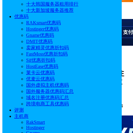
十大韩国服务器租用排行
十大新加坡服务器推荐
广告
优惠码
RAKsmart优惠码
Hostinger优惠码
Gname优惠码
DMIT优惠码
卖家精灵优惠折扣码
FastMoss优惠折扣码
广告
Sif优惠折扣码
HostEase优惠码
Namecheap黑五&网一活动预告 域名注
莱卡云优惠码
优麦云优惠码
册/转移折扣高达99% 主机/企业邮箱享
国外虚拟主机优惠码
95%折扣
国外服务器优惠码汇总
域名注册优惠码汇总
跨境电商工具优惠码
作者: Emily
分类:
优惠码
发布时间: 2025.11.19 16:57:34
评测
更新于: 2025.11.19 17:17:08
主机商
RakSmart
Hostinger
Gname