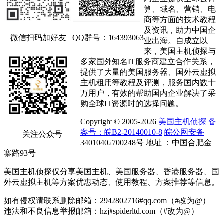
算、域名、营销、电
商等方面的技术教程
及资讯，助力中国企
微信扫码加好友
QQ群号：164393063
业出海。自成立以
来，美国主机侦探与
多家国外知名IT服务商建立合作关系，
提供了大量的美国服务器、国外云虚拟
主机租用等教程及评测，服务国内数十
万用户，有效的帮助国内企业解决了采
购全球IT资源时的选择问题。
Copyright © 2005-2026
美国主机侦探
备
案号：皖B2-20140010-8
皖公网安备
关注公众号
34010402700248号 地址 ：中国合肥金
寨路93号
美国主机侦探仅分享美国主机、美国服务器、香港服务器、国
外云虚拟主机等方案优惠动态、使用教程、方案推荐等信息。
如有侵权请联系删除邮箱：2942802716#qq.com（#改为@）
违法和不良信息举报邮箱：hzj#spiderltd.com（#改为@）