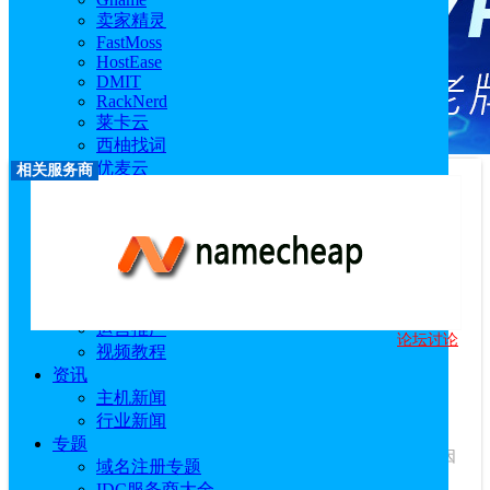
卖家精灵
FastMoss
HostEase
DMIT
RackNerd
莱卡云
西柚找词
优麦云
相关服务商
恒创科技
技术教程
主机教程
建站技术教程
服务器技术教程
跨境电商
运营推广
论坛讨论
Namecheap
视频教程
资讯
优惠码：
BLOGWEEKMAIL
主机新闻
访问官网
|
优惠活动
|
相关文章
行业新闻
服务商介绍：
Namecheap是一家美国的老牌域名注册商，主要
专题
提供域名注册、虚拟主机和SSL等服务，近年来域名注册业务因
域名注册专题
管理便捷和性价比高受到很多国内站...
查看更多
IDC服务商大全