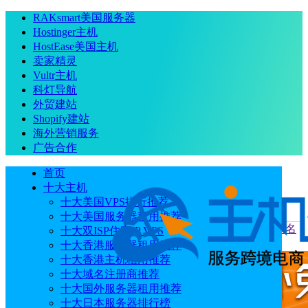
RAKsmart美国服务器
Hostinger主机
HostEase美国主机
卖家精灵
Vultr主机
科灯导航
外贸建站
Shopify建站
海外营销服务
广告合作
首页
十大主机
十大美国VPS排行推荐
十大美国服务器租用推荐
当前位置
：
首页
优惠码
Namecheap黑五&网一活动预告 域名
十大双ISP住宅IP VPS
注册/转移折扣高达99% 主机/企业邮箱享95%折扣
十大香港服务器租用推荐
十大香港主机租用推荐
十大域名注册商推荐
十大国外服务器租用推荐
十大日本服务器排行榜