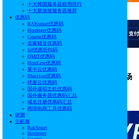
十大韩国服务器租用排行
十大新加坡服务器推荐
广告
优惠码
RAKsmart优惠码
Hostinger优惠码
Gname优惠码
卖家精灵优惠码
Sif优惠折扣码
DMIT优惠码
广告
HostEase优惠码
莱卡云优惠码
Sif关键词工具2026新年优惠提前享 全场
BlueHost优惠码
优麦云优惠码
88折+送15天时长 额外享好礼赠送
国外虚拟主机优惠码
国外服务器优惠码汇总
作者: Alisa
分类:
优惠码
发布时间: 2026.01.12 13:30:08
域名注册优惠码汇总
更新于: 2026.02.13 17:07:21
跨境电商工具优惠码
评测
主机商
RakSmart
Hostinger
Gname