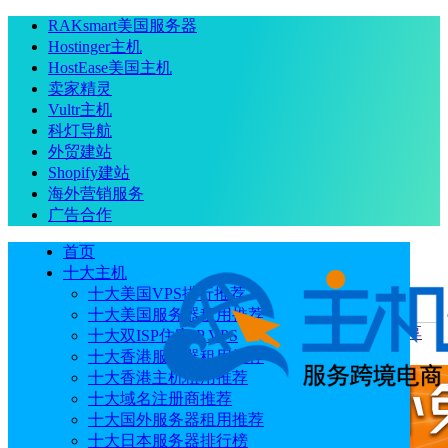
RAKsmart美国服务器
Hostinger主机
HostEase美国主机
卖家精灵
Vultr主机
科灯导航
外贸建站
Shopify建站
海外营销服务
广告合作
首页
十大主机
十大美国VPS排行推荐
十大美国服务器租用推荐
当前位置
：
首页
优惠码
Sif关键词工具2026新年优惠提前享
十大双ISP住宅IP VPS
全场88折+送15天时长 额外享好礼赠送
十大香港服务器租用推荐
十大香港主机租用推荐
十大域名注册商推荐
十大国外服务器租用推荐
十大日本服务器排行榜