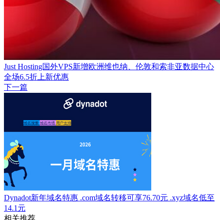
Just Hosting国外VPS新增欧洲维也纳、伦敦和索非亚数据中心
全场6.5折上新优惠
下一篇
Dynadot新年域名特惠 .com域名转移可享76.70元 .xyz域名低至
14.1元
相关推荐