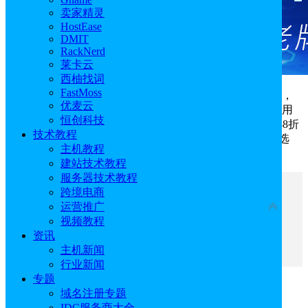
卖家精灵
HostEase
DMIT
RackNerd
莱卡云
西柚找词
FastMoss
2026年元旦刚过，Sif关键词工具推出了时长补贴活动，
优麦云
活动期间购买
Sif关键词
工具任意方案送15天时长，并且使用
恒创科技
Sif关键词优惠折扣码（idcspy）享新购、增购、升级享受88折
技术教程
优惠；续费享受86折，额外再享新年鼠标垫/台历/抱枕(三选
主机教程
一)，具体的活动详情已整理如下：
建站技术教程
服务器技术教程
文章目录
跨境电商
收起
运营推广
视频教程
一、Sif关键词优惠折扣码领取
资讯
二、Sif关键词活动方案
主机新闻
行业新闻
专题
一、Sif关键词优惠折扣码领取
域名注册专题
IDC服务商大全