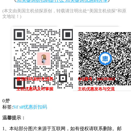
《
Sif关键词折扣码是什么 Sif关键词优惠码分享
》
(本文由
美国主机侦探
原创，转载请注明出处“美国主机侦探”和原
文地址！)
微信扫码加好友进群
QQ群号：164393063
主机优惠码及时掌握
主机优惠发布与交流
0
赞
标签:
Sif
sif优惠折扣码
温馨提示：
1、本站部分图片来源于互联网，如有侵权请联系删除。邮