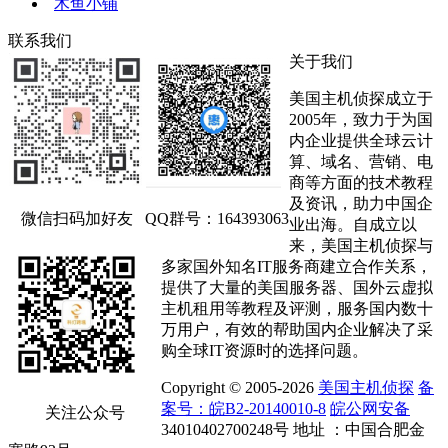
木鱼小铺
联系我们
关于我们
美国主机侦探成立于
2005年，致力于为国
内企业提供全球云计
算、域名、营销、电
商等方面的技术教程
及资讯，助力中国企
微信扫码加好友
QQ群号：164393063
业出海。自成立以
来，美国主机侦探与
多家国外知名IT服务商建立合作关系，
提供了大量的美国服务器、国外云虚拟
主机租用等教程及评测，服务国内数十
万用户，有效的帮助国内企业解决了采
购全球IT资源时的选择问题。
Copyright © 2005-2026
美国主机侦探
备
案号：皖B2-20140010-8
皖公网安备
关注公众号
34010402700248号 地址 ：中国合肥金