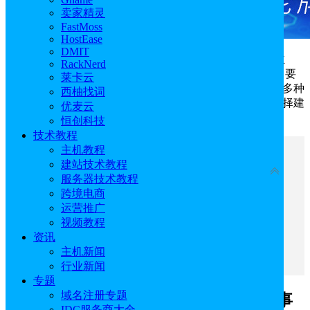
卖家精灵
FastMoss
HostEase
DMIT
在进行建站之前，首先就是要选择合适的云服务器/主
RackNerd
机，那么应该如何选择呢。在选择建站云服务器/主机时，要
莱卡云
综合考虑服务提供商、机房位置、配置需求、可拓展性等多种
西柚找词
因素，不同网站有不同的需求，本文就来为大家介绍下选择建
优麦云
站云服务器/主机的注意事项，希望可以对大家有所帮助。
恒创科技
技术教程
主机教程
文章目录
建站技术教程
收起
服务器技术教程
跨境电商
一、建站选择云服务器/主机配置注意事项
运营推广
二、建站云服务器/主机推荐
视频教程
1、Hostinger WordPress主机
资讯
2、BlueHost虚拟主机
主机新闻
3、莱卡云云服务器
行业新闻
专题
域名注册专题
一、建站选择云服务器/主机配置注意事
IDC服务商大全