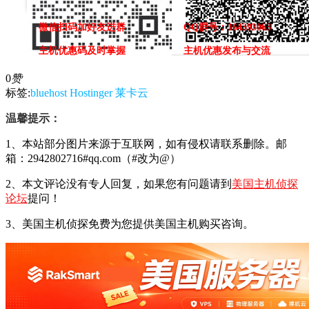
微信扫码加好友进群
QQ群号：164393063
主机优惠码及时掌握
主机优惠发布与交流
0
赞
标签:
bluehost
Hostinger
莱卡云
温馨提示：
1、本站部分图片来源于互联网，如有侵权请联系删除。邮
箱：2942802716#qq.com（#改为@）
2、本文评论没有专人回复，如果您有问题请到
美国主机侦探
论坛
提问！
3、美国主机侦探免费为您提供美国主机购买咨询。