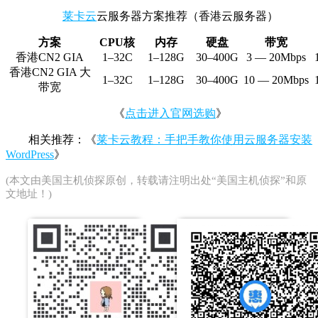
莱卡云
云服务器方案推荐（香港云服务器）
方案
CPU核
内存
硬盘
带宽
香港CN2 GIA
1–32C
1–128G
30–400G
3 — 20Mbps
香港CN2 GIA 大
1–32C
1–128G
30–400G
10 — 20Mbps
带宽
《
点击进入官网选购
》
相关推荐：《
莱卡云教程：手把手教你使用云服务器安装
WordPress
》
(本文由
美国主机侦探
原创，转载请注明出处“美国主机侦探”和原
文地址！)