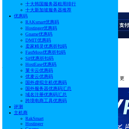
十大韩国服务器租用排行
广告
十大新加坡服务器推荐
优惠码
RAKsmart优惠码
Hostinger优惠码
Gname优惠码
DMIT优惠码
卖家精灵优惠折扣码
广告
FastMoss优惠折扣码
Sif优惠折扣码
建站如何选择云服务器/主机配置
HostEase优惠码
莱卡云优惠码
优麦云优惠码
作者: Emily
分类:
主机
发布时间: 2026.01.14 18:29:15
更
国外虚拟主机优惠码
新于: 2026.01.14 18:29:15
国外服务器优惠码汇总
域名注册优惠码汇总
跨境电商工具优惠码
评测
主机商
RakSmart
Hostinger
Gname