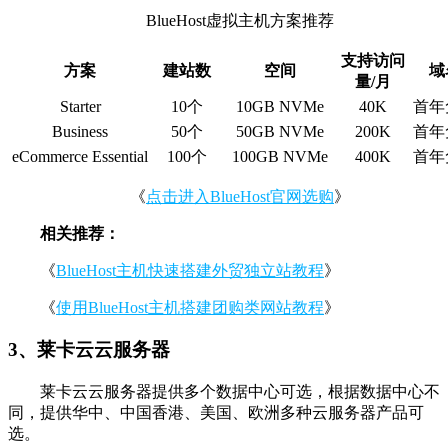
BlueHost虚拟主机方案推荐
支持访问
方案
建站数
空间
域
量/月
Starter
10个
10GB NVMe
40K
首年
Business
50个
50GB NVMe
200K
首年
eCommerce Essential
100个
100GB NVMe
400K
首年
《
点击进入BlueHost官网选购
》
相关推荐：
《
BlueHost主机快速搭建外贸独立站教程
》
《
使用BlueHost主机搭建团购类网站教程
》
3、莱卡云云服务器
莱卡云云服务器提供多个数据中心可选，根据数据中心不
同，提供华中、中国香港、美国、欧洲多种云服务器产品可
选。