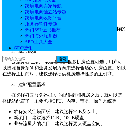
项
跨境电商卖家导航
跨境电商独立站专题
跨境电商收款平台
1、服务提供商
服务器软件专题
选择主机商是建议选择知名度高且可靠程度高的，这样的
热门SSL证书推荐
主机商一般都会提供稳定的主机服务，如Hostinger、
热门海外服务器
BlueHost
、莱卡云等。
SEO工具大全
GEO营销
2、机房选择
搜索
云服务器/主机一般都会提供很多机房位置可选，用户可
以按照自身预算和业务发展方向来选择合适的机房位置。所以
在选择主机商时，建议选择提供机房选择性多的主机商。
3、建站配置需求
在选择好云服务器/主机的提供商和机房之后，就可以选
择建站配置了，主要包括CPU、内存、带宽、操作系统等。
准备安装宝塔面板：建议选择2GB及以上。
新项目：建议选择1GB、10GB硬盘。
业务流量大的项目：建议选择更大硬盘空间。