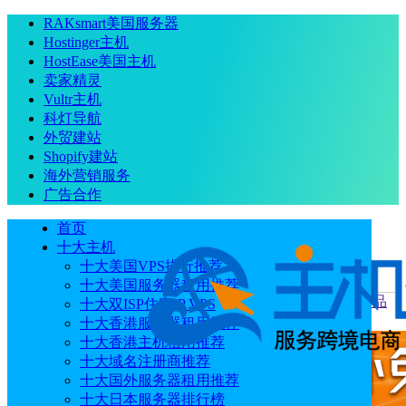
RAKsmart美国服务器
Hostinger主机
HostEase美国主机
卖家精灵
Vultr主机
科灯导航
外贸建站
Shopify建站
海外营销服务
广告合作
首页
十大主机
十大美国VPS排行推荐
十大美国服务器租用推荐
当前位置
：
首页
评测
丽萨主机LisaHost美国VPS（9929精品
十大双ISP住宅IP VPS
网络+双ISP住宅IP）性能速度测评
十大香港服务器租用推荐
十大香港主机租用推荐
十大域名注册商推荐
十大国外服务器租用推荐
十大日本服务器排行榜