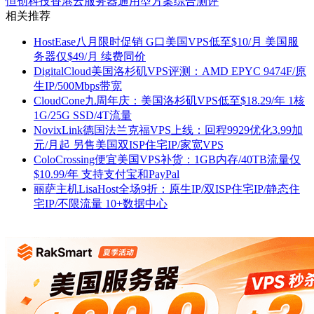
恒创科技香港云服务器通用型方案综合测评
相关推荐
HostEase八月限时促销 G口美国VPS低至$10/月 美国服
务器仅$49/月 续费同价
DigitalCloud美国洛杉矶VPS评测：AMD EPYC 9474F/原
生IP/500Mbps带宽
CloudCone九周年庆：美国洛杉矶VPS低至$18.29/年 1核
1G/25G SSD/4T流量
NovixLink德国法兰克福VPS上线：回程9929优化3.99加
元/月起 另售美国双ISP住宅IP/家宽VPS
ColoCrossing便宜美国VPS补货：1GB内存/40TB流量仅
$10.99/年 支持支付宝和PayPal
丽萨主机LisaHost全场9折：原生IP/双ISP住宅IP/静态住
宅IP/不限流量 10+数据中心