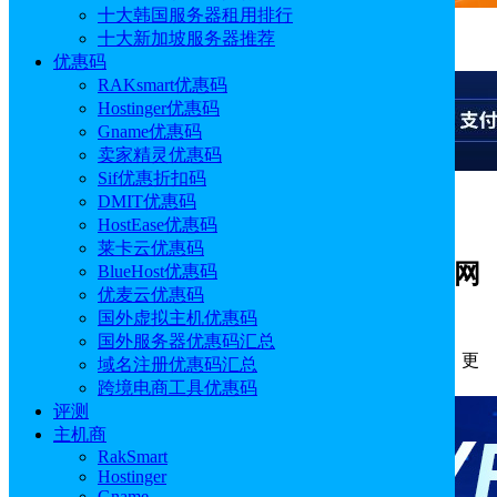
十大韩国服务器租用排行
十大新加坡服务器推荐
广告
优惠码
RAKsmart优惠码
Hostinger优惠码
Gname优惠码
卖家精灵优惠码
Sif优惠折扣码
DMIT优惠码
广告
HostEase优惠码
莱卡云优惠码
丽萨主机LisaHost美国VPS（9929精品网
BlueHost优惠码
优麦云优惠码
络+双ISP住宅IP）性能速度测评
国外虚拟主机优惠码
国外服务器优惠码汇总
作者: Emily
分类:
评测
发布时间: 2026.01.20 18:19:45
更
域名注册优惠码汇总
新于: 2026.07.23 15:56:55
跨境电商工具优惠码
评测
主机商
RakSmart
Hostinger
Gname