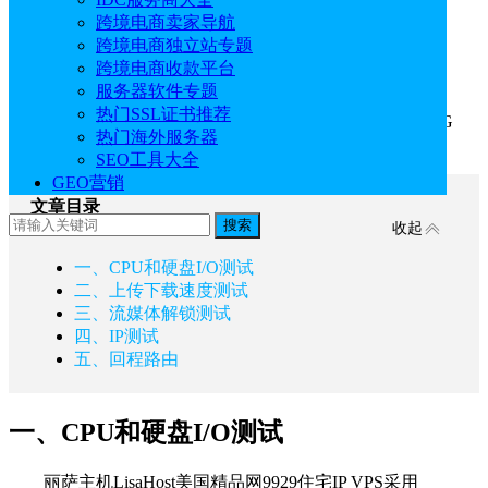
《
点击进入官网选购
》
跨境电商卖家导航
跨境电商独立站专题
丽萨主机优惠码：
idcspy
跨境电商收款平台
（全场9折，续费同价）
服务器软件专题
热门SSL证书推荐
本文测评的是精简版方案，配置为：1核1G内存、10G
热门海外服务器
SSD硬盘。
SEO工具大全
GEO营销
文章目录
搜索
收起
一、CPU和硬盘I/O测试
二、上传下载速度测试
三、流媒体解锁测试
四、IP测试
五、回程路由
一、CPU和硬盘I/O测试
丽萨主机LisaHost美国精品网9929住宅IP VPS采用