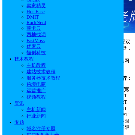
卖家精灵
HostEase
DMIT
RackNerd
莱卡云
西柚找词
FastMoss
丽萨主机
LisaHost
美国精品网9929住宅IP VPS默认分配双
优麦云
isp家宽住宅美国原生IP，超大带宽，NVMe高性能固态硬盘，
恒创科技
读写速度快。美国顶级精品网9929线路，同时支持安装
技术教程
Windows。本文就来测评下丽萨主机LisaHost美国9929精品网
主机教程
络双ISP住宅IP VPS的精简版方案，评测数据仅供参考。
建站技术教程
服务器技术教程
丽萨主机LisaHost美国精品网9929住宅IP VPS方案推荐：
跨境电商
方案
CPU
内存
硬盘
流量/月带宽
运营推广
精简版
1核
1G
10G NVME
50Mbps/1T
视频教程
基础版
1核
1G
20G NVME
60Mbps/2T
资讯
进阶版
2核
2G
40G NVME
80Mbps/4T
主机新闻
豪华版
4核
4G
80G NVME
100Mbps/8T
行业新闻
不限流量Lite
2核
2G
40G NVME
20Mbps/不限
专题
不限流量Pro
4核
4G
80G NVME
50Mbps/不限
域名注册专题
IDC服务商大全