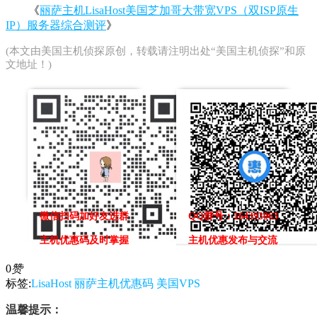
《
丽萨主机LisaHost美国芝加哥大带宽VPS（双ISP原生
IP）服务器综合测评
》
(本文由
美国主机侦探
原创，转载请注明出处“美国主机侦探”和原
文地址！)
微信扫码加好友进群
QQ群号：164393063
主机优惠码及时掌握
主机优惠发布与交流
0
赞
标签:
LisaHost
丽萨主机优惠码
美国VPS
温馨提示：