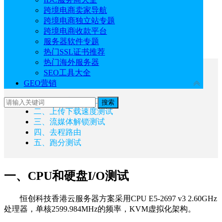
跨境电商卖家导航
《
点击进入官网选购
》
跨境电商独立站专题
跨境电商收款平台
本文测评的是通用型方案，配置为：2核4G、50GB硬
服务器软件专题
盘。
热门SSL证书推荐
热门海外服务器
SEO工具大全
文章目录
GEO营销
收起
一、CPU和硬盘I/O测试
搜索
二、上传下载速度测试
三、流媒体解锁测试
四、去程路由
五、跑分测试
一、CPU和硬盘I/O测试
恒创科技香港云服务器方案采用CPU E5-2697 v3 2.60GHz
处理器，单核2599.984MHz的频率，KVM虚拟化架构。