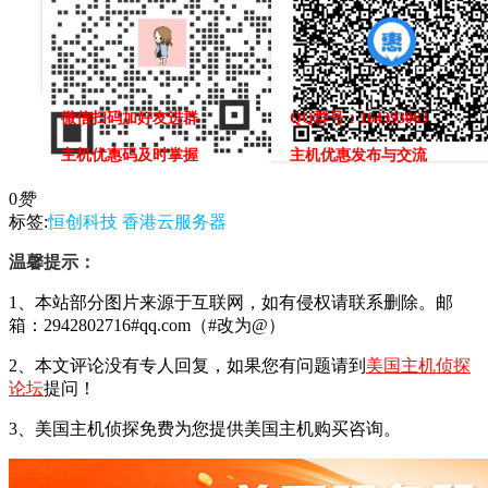
微信扫码加好友进群
QQ群号：164393063
主机优惠码及时掌握
主机优惠发布与交流
0
赞
标签:
恒创科技
香港云服务器
温馨提示：
1、本站部分图片来源于互联网，如有侵权请联系删除。邮
箱：2942802716#qq.com（#改为@）
2、本文评论没有专人回复，如果您有问题请到
美国主机侦探
论坛
提问！
3、美国主机侦探免费为您提供美国主机购买咨询。