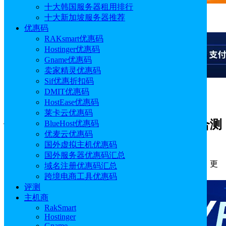
十大韩国服务器租用排行
十大新加坡服务器推荐
广告
优惠码
RAKsmart优惠码
Hostinger优惠码
Gname优惠码
卖家精灵优惠码
Sif优惠折扣码
DMIT优惠码
广告
HostEase优惠码
莱卡云优惠码
恒创科技香港云服务器通用型方案综合测
BlueHost优惠码
优麦云优惠码
评
国外虚拟主机优惠码
国外服务器优惠码汇总
作者: Emily
分类:
评测
发布时间: 2026.01.21 17:55:04
更
域名注册优惠码汇总
新于: 2026.01.21 17:55:04
跨境电商工具优惠码
评测
主机商
RakSmart
Hostinger
Gname