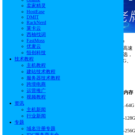
卖家精灵
HostEase
DMIT
RackNerd
莱卡云
西柚找词
FastMoss
恒创科技
香港云服务器部署在香港HGC、WTT数据中
优麦云
心，标配CN2 GIA专线，优化三网回国路径，亚太区均享高速
恒创科技
访问。目前提供通用型、计算型、内存型多种实例类型可选，
技术教程
本文将为大家测评的是恒创科技香港云服务器通用型2核4G、
主机教程
50GB硬盘方案的速度和性能，评测数据仅供参考。
建站技术教程
服务器技术教程
恒创科技香港云服务器方案推荐：
跨境电商
运营推广
机房
方案
内存
CPU
视频教程
资讯
中国香港
通用型
1-16核
1-64G
主机新闻
行业新闻
中国香港
计算型
2-64核
4-128
专题
域名注册专题
中国香港
内存型
1-32核
8-256
IDC服务商大全