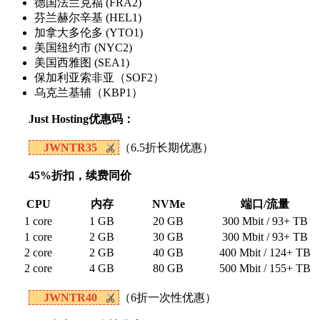
德国法兰克福 (FRA2)
芬兰赫尔辛基 (HEL1)
加拿大多伦多 (YTO1)
美国纽约市 (NYC2)
美国西雅图 (SEA1)
保加利亚索非亚（SOF2）
乌克兰基辅（KBP1）
Just Hosting优惠码：
JWNTR35
（6.5折长期优惠）
45%折扣，续费同价
CPU
内存
NVMe
端口/流量
1 core
1 GB
20 GB
300 Mbit / 93+ TB
1 core
2 GB
30 GB
300 Mbit / 93+ TB
2 core
2 GB
40 GB
400 Mbit / 124+ TB
2 core
4 GB
80 GB
500 Mbit / 155+ TB
JWNTR40
（6折一次性优惠）