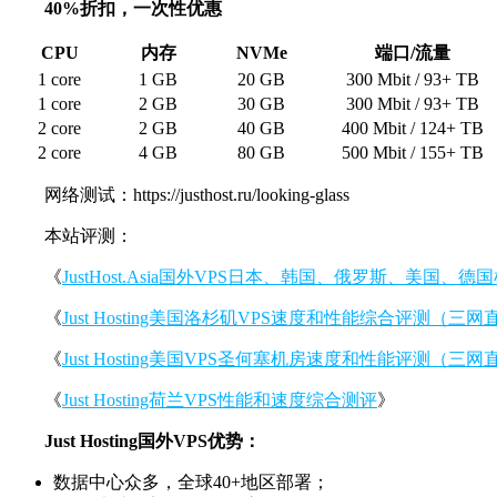
40%折扣，一次性优惠
CPU
内存
NVMe
端口/流量
1 core
1 GB
20 GB
300 Mbit / 93+ TB
1 core
2 GB
30 GB
300 Mbit / 93+ TB
2 core
2 GB
40 GB
400 Mbit / 124+ TB
2 core
4 GB
80 GB
500 Mbit / 155+ TB
网络测试：https://justhost.ru/looking-glass
本站评测：
《
JustHost.Asia国外VPS日本、韩国、俄罗斯、美国、
《
Just Hosting美国洛杉矶VPS速度和性能综合评测（三
《
Just Hosting美国VPS圣何塞机房速度和性能评测（三网
《
Just Hosting荷兰VPS性能和速度综合测评
》
Just Hosting国外VPS优势：
数据中心众多，全球40+地区部署；