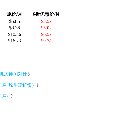
原价/月
6折优惠价/月
$5.86
$3.52
$8.36
$5.02
$10.86
$6.52
$16.23
$9.74
德国机房评测对比
》
网直连+原生IP解锁）
》
直连）
》