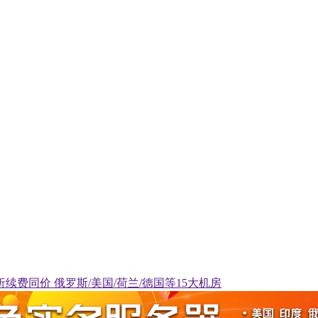
至6.5折续费同价 俄罗斯/美国/荷兰/德国等15大机房