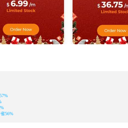
57%
%
0%
省56%