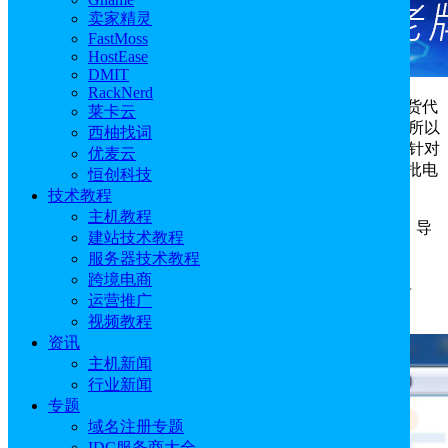
卖家精灵
FastMoss
HostEase
DMIT
RackNerd
芒果店长ERP
支持多平台的订单处理，由于大家使用货代
莱卡云
不同，实际处理订单，获取运单号的渠道、情况也不同，所以
西柚找词
根据运单号的来源，导入单号订单处理，这种方式，主要针对
优麦云
自己的货代没有对接芒果店长ERP或者直接从邮局拿来一批电
恒创科技
子运单号的情况。
技术教程
主机教程
1、从货代或邮局拿来一批电子运单号，通过txt文件，导
建站技术教程
入芒果店长ERP
服务器技术教程
跨境电商
1.1、新建文本文档，将单号粘贴进来，每行一个运单
运营推广
号。
视频教程
资讯
主机新闻
行业新闻
专题
域名注册专题
IDC服务商大全