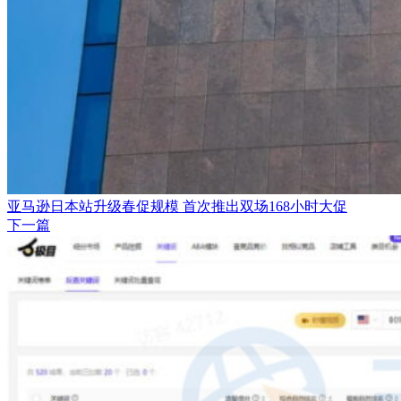
亚马逊日本站升级春促规模 首次推出双场168小时大促
下一篇