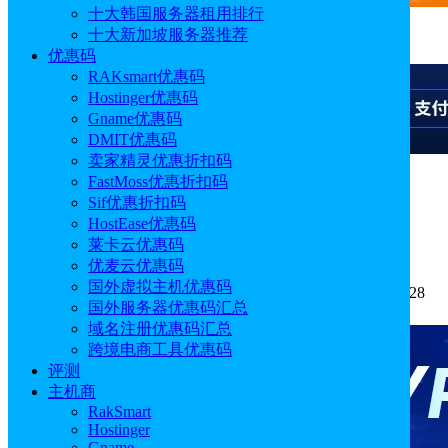
十大韩国服务器租用排行
十大新加坡服务器推荐
广告
优惠码
RAKsmart优惠码
Hostinger优惠码
Gname优惠码
DMIT优惠码
卖家精灵优惠折扣码
FastMoss优惠折扣码
广告
Sif优惠折扣码
HostEase优惠码
芒果店长ERP导入单号打单处理流程
莱卡云优惠码
优麦云优惠码
国外虚拟主机优惠码
作者: Alisa
分类:
跨境电商
发布时间: 2026.01.29 16:02:28
国外服务器优惠码汇总
更新于: 2026.01.29 16:02:28
域名注册优惠码汇总
跨境电商工具优惠码
评测
主机商
RakSmart
Hostinger
Gname