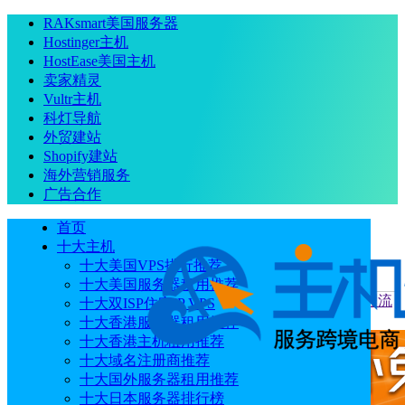
RAKsmart美国服务器
Hostinger主机
HostEase美国主机
卖家精灵
Vultr主机
科灯导航
外贸建站
Shopify建站
海外营销服务
广告合作
首页
十大主机
十大美国VPS排行推荐
十大美国服务器租用推荐
当前位置
：
首页
跨境电商
芒果店长ERP导入单号打单处理流
十大双ISP住宅IP VPS
程
十大香港服务器租用推荐
十大香港主机租用推荐
十大域名注册商推荐
十大国外服务器租用推荐
十大日本服务器排行榜