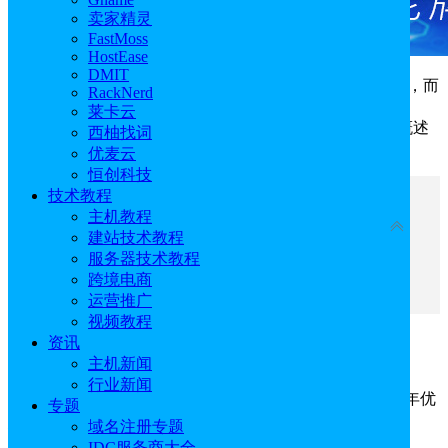
卖家精灵
FastMoss
HostEase
DMIT
Helium10在在正式开始使用之前，是需要创建账号的，而
RackNerd
创建账户目前有两种方式，分别是电子邮件地址或
莱卡云
Google（Gmail）来创建
Helium10
帐户，接下来将为大家概述
西柚找词
帐户注册步骤和安全规则，以便大家注册期间更加了解。
优麦云
恒创科技
技术教程
文章目录
主机教程
收起
建站技术教程
服务器技术教程
一、Helium 10用户领取优惠
跨境电商
二、Helium10创建账户步骤
运营推广
视频教程
资讯
一、Helium 10用户领取优惠
主机新闻
行业新闻
Helium10优惠码铂金版 ：
H10YIDCSPY
（包年优
专题
惠仅需$558.36）
域名注册专题
IDC服务商大全