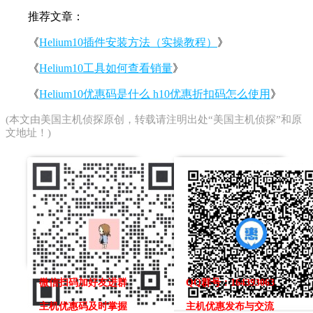
推荐文章：
《
Helium10插件安装方法（实操教程）
》
《
Helium10工具如何查看销量
》
《
Helium10优惠码是什么 h10优惠折扣码怎么使用
》
(本文由
美国主机侦探
原创，转载请注明出处“美国主机侦探”和原
文地址！)
微信扫码加好友进群
QQ群号：164393063
主机优惠码及时掌握
主机优惠发布与交流