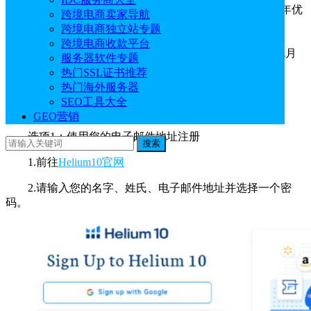
Helium10优惠码钻石版：
H10YIDCSPY
（包年优
跨境电商卖家导航
惠仅需$1,573.56）
跨境电商独立站专题
跨境电商收款平台
Helium10优惠码铂金版：
IDCSPYH10M
（包月
服务器软件专题
优惠仅需$77.40）
热门SSL证书推荐
热门海外服务器
二、Helium10创建账户步骤
SEO工具大全
GEO营销
选项1：使用您的电子邮件地址注册
搜索
1.前往
Helium10官网
2.请输入您的名字、姓氏、电子邮件地址并选择一个密
码。