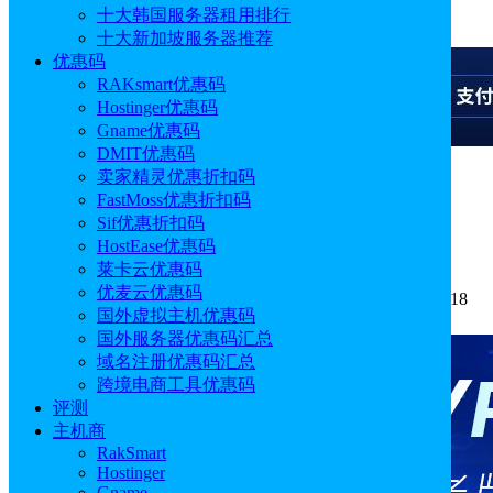
十大韩国服务器租用排行
广告
十大新加坡服务器推荐
优惠码
RAKsmart优惠码
Hostinger优惠码
Gname优惠码
DMIT优惠码
卖家精灵优惠折扣码
广告
FastMoss优惠折扣码
Sif优惠折扣码
开始使用Helium10：如何创建账户
HostEase优惠码
莱卡云优惠码
优麦云优惠码
作者: Alisa
分类:
跨境电商
发布时间: 2026.04.06 10:12:18
国外虚拟主机优惠码
更新于: 2026.04.06 10:12:18
国外服务器优惠码汇总
域名注册优惠码汇总
跨境电商工具优惠码
评测
主机商
RakSmart
Hostinger
Gname