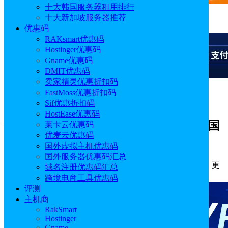
十大韩国服务器租用排行
十大新加坡服务器推荐
广告
优惠码
RAKsmart优惠码
Hostinger优惠码
Gname优惠码
DMIT优惠码
卖家精灵优惠折扣码
FastMoss优惠折扣码
广告
Sif优惠折扣码
HostEase优惠码
恒创科技香港云服务器BGP精品/优化/国
莱卡云优惠码
优麦云优惠码
际线路套餐选择指南
国外虚拟主机优惠码
国外服务器优惠码汇总
作者: Emily
分类:
主机
发布时间: 2026.05.05 13:30:57
更
域名注册优惠码汇总
新于: 2026.05.05 13:30:57
跨境电商工具优惠码
评测
主机商
RakSmart
Hostinger
Gname