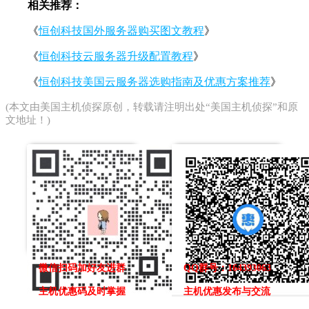
相关推荐：
《
恒创科技国外服务器购买图文教程
》
《
恒创科技云服务器升级配置教程
》
《
恒创科技美国云服务器选购指南及优惠方案推荐
》
(本文由
美国主机侦探
原创，转载请注明出处“美国主机侦探”和原
文地址！)
微信扫码加好友进群
QQ群号：164393063
主机优惠码及时掌握
主机优惠发布与交流