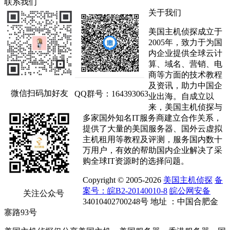
联系我们
关于我们
美国主机侦探成立于
2005年，致力于为国
内企业提供全球云计
算、域名、营销、电
商等方面的技术教程
及资讯，助力中国企
微信扫码加好友
QQ群号：164393063
业出海。自成立以
来，美国主机侦探与
多家国外知名IT服务商建立合作关系，
提供了大量的美国服务器、国外云虚拟
主机租用等教程及评测，服务国内数十
万用户，有效的帮助国内企业解决了采
购全球IT资源时的选择问题。
Copyright © 2005-2026
美国主机侦探
备
案号：皖B2-20140010-8
皖公网安备
关注公众号
34010402700248号 地址 ：中国合肥金
寨路93号