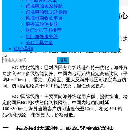
跨境电商卖家导航
跨境电商独立站专题
一、恒创科技香港云服务器三条线路核心
跨境电商收款平台
特色对比
服务器软件专题
热门SSL证书推荐
热门海外服务器
BGP精品线路：回国方向接入CN2 GIA专线，海外方向接
SEO工具大全
入BGP多线智能切换。中国内地可始终高速访问（平均
GEO营销
30~45ms），香港、东南亚、亚太及海外地区可稳定高速访
问。
搜索
BGP优化线路：已对回国方向线路进行特殊优化，海外方
向接入BGP多线智能切换。中国内地可始终稳定高速访问（平
均40~70ms）。香港、东南亚、亚太及海外地区可稳定高速访
问。访问延迟略高于BGP精品线路，但性价比更高。
BGP国际线路：主要面向海外终端用户群，提供快速、稳
定的国际BGP多线智能切换网络。中国内地访问时延
160~200ms，海外当地客户访问速度低至10ms。相比BGP精
品/优化线路，带宽更大，价格最低。
二、恒创科技香港云服务器套餐详情