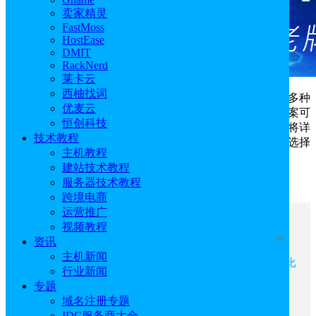
卖家精灵
FastMoss
HostEase
DMIT
RackNerd
莱卡云
西柚找词
恒创科技
香港云服务器提供BGP精品、优化、国际等多种
优麦云
网络线路可选，同时根据线路不同提供多种配置的套餐方案可
恒创科技
选，满足多样化需求。很多用户不太清楚如何选择，本文将详
技术教程
细介绍三种线路套餐区别及选择建议，希望可以帮助用户选择
主机教程
到合适的方案。
建站技术教程
服务器技术教程
点击进入：
恒创科技官网
跨境电商
运营推广
文章目录
视频教程
收起
资讯
主机新闻
一、恒创科技香港云服务器三条线路核心特色对比
行业新闻
二、恒创科技香港云服务器套餐详情
专题
三、恒创科技香港云服务器套餐选择建议
域名注册专题
四、恒创科技香港云服务器核心优势
IDC服务商大全