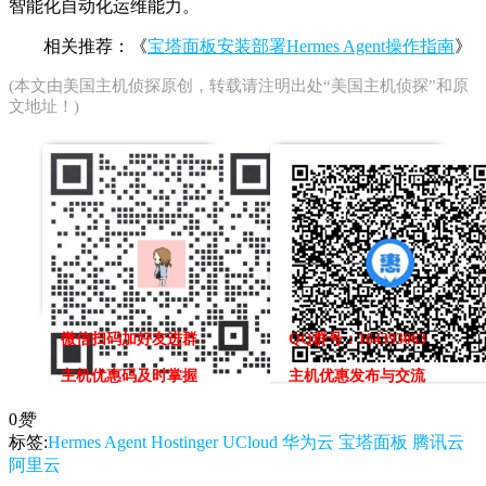
智能化自动化运维能力。
相关推荐：《
宝塔面板安装部署Hermes Agent操作指南
》
(本文由
美国主机侦探
原创，转载请注明出处“美国主机侦探”和原
文地址！)
微信扫码加好友进群
QQ群号：164393063
主机优惠码及时掌握
主机优惠发布与交流
0
赞
标签:
Hermes Agent
Hostinger
UCloud
华为云
宝塔面板
腾讯云
阿里云