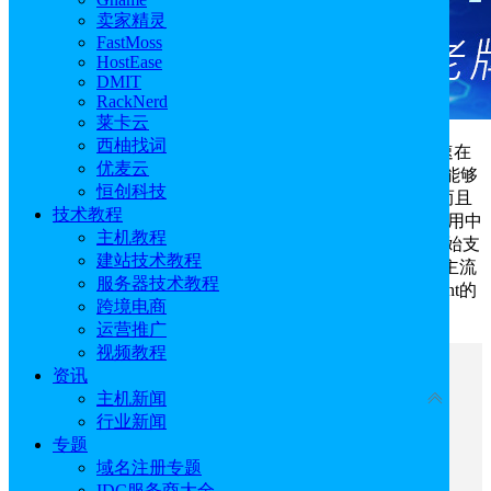
卖家精灵
FastMoss
HostEase
DMIT
RackNerd
莱卡云
西柚找词
Hermes Agent是一款开源AI Agent项目，一经发布迅速在
优麦云
GitHub和AI社区引发广泛关注。Hermes Agent不仅是一个能够
恒创科技
自我成长的Agent，能够更持久地记忆和更准确地回忆；而且
技术教程
也拥有完整的自我学习能力：能够自主创建技能，并在使用中
主机教程
不断改进技能。目前很多国内
国外VPS
云服务器商家都开始支
建站技术教程
持快速部署Hermes Agent，支持接入微信、飞书、钉钉等主流
服务器技术教程
聊天平台。下文是为大家整理汇总的支持部署Hermes Agent的
跨境电商
VPS云服务器商家。
运营推广
视频教程
文章目录
资讯
收起
主机新闻
行业新闻
一、阿里云
专题
二、腾讯云
域名注册专题
三、UCloud
IDC服务商大全