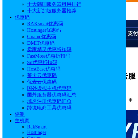
十大韩国服务器租用排行
十大新加坡服务器推荐
广告
优惠码
RAKsmart优惠码
Hostinger优惠码
Gname优惠码
DMIT优惠码
卖家精灵优惠折扣码
FastMoss优惠折扣码
广告
Sif优惠折扣码
HostEase优惠码
2026年支持部署Hermes Agent的VPS云服
莱卡云优惠码
优麦云优惠码
务器商家汇总
国外虚拟主机优惠码
国外服务器优惠码汇总
作者: Emily
分类:
主机
发布时间: 2026.05.04 15:30:24
更
域名注册优惠码汇总
新于: 2026.05.22 11:03:33
跨境电商工具优惠码
评测
主机商
RakSmart
Hostinger
Gname