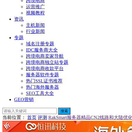
跨境电商
运营推广
视频教程
资讯
主机新闻
行业新闻
专题
域名注册专题
IDC服务商大全
跨境电商卖家导航
跨境电商独立站专题
跨境电商收款平台
服务器软件专题
热门SSL证书推荐
热门海外服务器
SEO工具大全
GEO营销
搜索
当前位置
：
首页
评测
RakSmart服务器精品CN2线路和大陆优