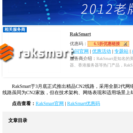
相关服务商
RakSmart
优惠码：
6.5折优惠链接
访问官网
|
优惠活动
|
专题站
|
服务商介绍：
RakSmart是知
器、香港服务器等热门产品，RakSm
RakSmart于3月底正式推出精品CN2线路，采用全新2代
线路虽同为CN2家族，但在技术架构、网络表现和适用场景上却有
点击查看：
RakSmart官网
|
RakSmart优惠码
文章目录