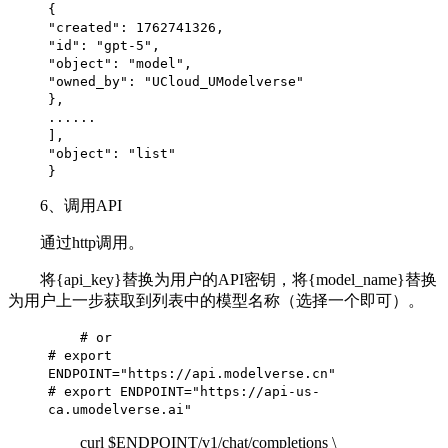
{
"created": 1762741326,
"id": "gpt-5",
"object": "model",
"owned_by": "UCloud_UModelverse"
},
......
],
"object": "list"
}
6、调用API
通过http调用。
将{api_key}替换为用户的API密钥，将{model_name}替换
为用户上一步获取到列表中的模型名称（选择一个即可）。
# or
# export
ENDPOINT="https://api.modelverse.cn"
# export ENDPOINT="https://api-us-
ca.umodelverse.ai"
curl $ENDPOINT/v1/chat/completions \