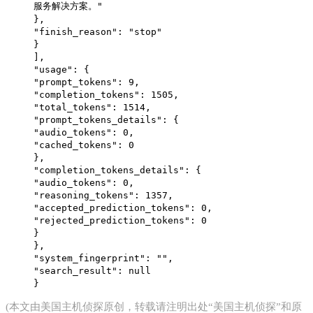
服务解决方案。"
},
"finish_reason": "stop"
}
],
"usage": {
"prompt_tokens": 9,
"completion_tokens": 1505,
"total_tokens": 1514,
"prompt_tokens_details": {
"audio_tokens": 0,
"cached_tokens": 0
},
"completion_tokens_details": {
"audio_tokens": 0,
"reasoning_tokens": 1357,
"accepted_prediction_tokens": 0,
"rejected_prediction_tokens": 0
}
},
"system_fingerprint": "",
"search_result": null
}
(本文由
美国主机侦探
原创，转载请注明出处“美国主机侦探”和原