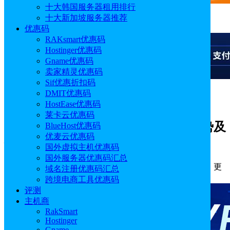
十大韩国服务器租用排行
十大新加坡服务器推荐
广告
优惠码
RAKsmart优惠码
Hostinger优惠码
Gname优惠码
卖家精灵优惠码
Sif优惠折扣码
DMIT优惠码
广告
HostEase优惠码
莱卡云优惠码
UCloud AstraFlow星图大模型平台优势及
BlueHost优惠码
优麦云优惠码
使用教程
国外虚拟主机优惠码
国外服务器优惠码汇总
作者: Emily
分类:
主机
发布时间: 2026.05.15 18:33:18
更
域名注册优惠码汇总
新于: 2026.05.15 18:33:18
跨境电商工具优惠码
评测
主机商
RakSmart
Hostinger
Gname