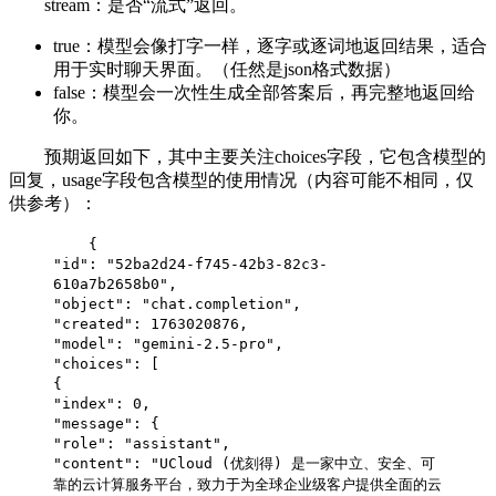
stream：是否“流式”返回。
true：模型会像打字一样，逐字或逐词地返回结果，适合
用于实时聊天界面。（任然是json格式数据）
false：模型会一次性生成全部答案后，再完整地返回给
你。
预期返回如下，其中主要关注choices字段，它包含模型的
回复，usage字段包含模型的使用情况（内容可能不相同，仅
供参考）：
{
"id": "52ba2d24-f745-42b3-82c3-
610a7b2658b0",
"object": "chat.completion",
"created": 1763020876,
"model": "gemini-2.5-pro",
"choices": [
{
"index": 0,
"message": {
"role": "assistant",
"content": "UCloud (优刻得) 是一家中立、安全、可
靠的云计算服务平台，致力于为全球企业级客户提供全面的云