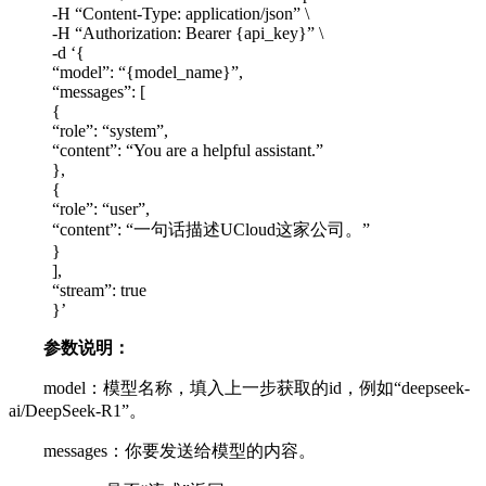
-H “Content-Type: application/json” \
-H “Authorization: Bearer {api_key}” \
-d ‘{
“model”: “{model_name}”,
“messages”: [
{
“role”: “system”,
“content”: “You are a helpful assistant.”
},
{
“role”: “user”,
“content”: “一句话描述UCloud这家公司。”
}
],
“stream”: true
}’
参数说明：
model：模型名称，填入上一步获取的id，例如“deepseek-
ai/DeepSeek-R1”。
messages：你要发送给模型的内容。