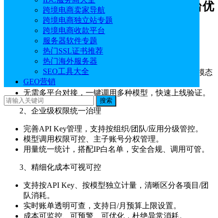
一、UCloud AstraFlow星图大模型平台优
跨境电商卖家导航
势
跨境电商独立站专题
跨境电商收款平台
服务器软件专题
1、海量模型一站式接入
热门SSL证书推荐
热门海外服务器
聚合海内外200+主流大模型（Kimi、Minimax、
SEO工具大全
Deepseek、Qwen等），覆盖文本、视觉、语音、多模态
GEO营销
等全场景。
无需多平台对接，一键调用多种模型，快速上线验证。
搜索
2、企业级权限统一治理
完善API Key管理，支持按组织/团队/应用分级管控。
模型调用权限可控、主子账号分权管理。
用量统一统计，搭配IP白名单，安全合规、调用可管。
3、精细化成本可视可控
支持按API Key、按模型独立计量，清晰区分各项目/团
队消耗。
实时账单透明可查，支持日/月预算上限设置。
成本可监控、可预警、可优化，杜绝异常消耗。