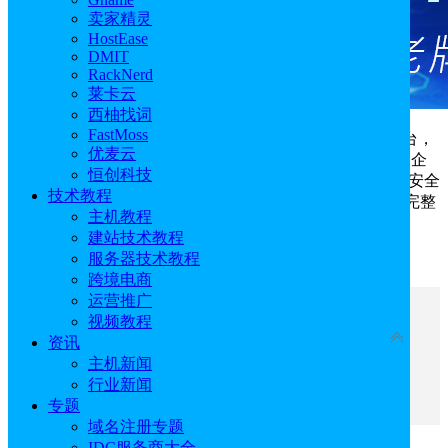
卖家精灵
HostEase
DMIT
RackNerd
莱卡云
西柚找词
FastMoss
UCloud
AstraFlow星图是一款企业级一站式AI开发平台，
优麦云
整合模型服务平台与Agent Sandbox安全开发环境，定位为企
恒创科技
业级AI开发的“算力超市”，构建覆盖“模型供给-开发调度-安全
技术教程
运行-成本管理”的全链路能力体系，打通从模型到应用的完整
主机教程
闭环。
建站技术教程
服务器技术教程
点击进入：
UCloud AstraFlow星图
跨境电商
运营推广
文章目录
视频教程
收起
资讯
主机新闻
一、UCloud AstraFlow星图大模型平台优势
行业新闻
二、UCloud AstraFlow星图大模型使用教程
专题
域名注册专题
IDC服务商大全