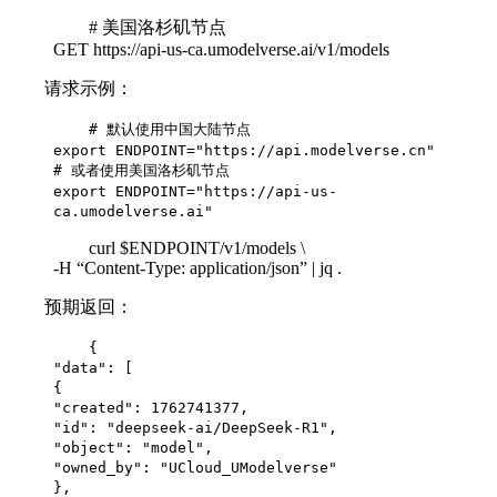
# 美国洛杉矶节点
GET https://api-us-ca.umodelverse.ai/v1/models
请求示例：
# 默认使用中国大陆节点
export ENDPOINT="https://api.modelverse.cn"
# 或者使用美国洛杉矶节点
export ENDPOINT="https://api-us-
ca.umodelverse.ai"
curl $ENDPOINT/v1/models \
-H “Content-Type: application/json” | jq .
预期返回：
{
"data": [
{
"created": 1762741377,
"id": "deepseek-ai/DeepSeek-R1",
"object": "model",
"owned_by": "UCloud_UModelverse"
},