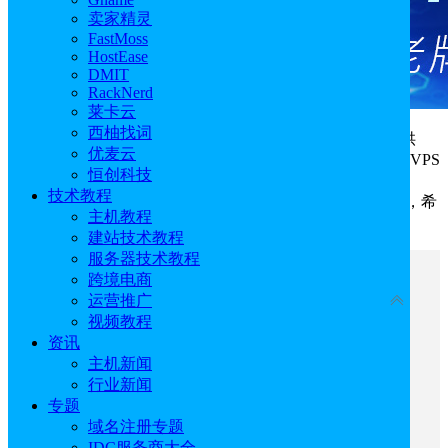
卖家精灵
FastMoss
HostEase
DMIT
RackNerd
莱卡云
西柚找词
Hostinger和BlueHost都是目前比较热门的
国外VPS
提供
优麦云
商，它们提供不同的方案和配置，本文主要选取Hostinger VPS
恒创科技
KVM 1和BlueHost VPS NVME 2方案，主要从网站运行、
技术教程
Sysbench测试、网络传输、价格多个方面为大家进行测评，希
主机教程
望可以帮助用户选择到合适的方案。
建站技术教程
服务器技术教程
文章目录
跨境电商
收起
运营推广
视频教程
Hostinger VPS KVM 1和BlueHost VPS NVME 2方
资讯
案对比：网站运行
主机新闻
Hostinger VPS KVM 1和BlueHost VPS NVME 2方
行业新闻
案对比：Sysbench测试
专题
Hostinger VPS KVM 1和BlueHost VPS NVME 2方
域名注册专题
案对比：网络传输
IDC服务商大全