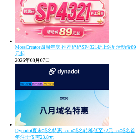
MossCreator四周年庆 推荐码码SP4321折上9折 活动价89
元起
2026年08月07日
Dynadot夏末域名特惠 .com域名转移低至72元 .co域名首
年注册仅需23.8元