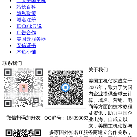
十大美国主机
站长百科
隐私政策
域名注册
IDCtalk云说
广告合作
美国云服务器
安信证书
木鱼小铺
联系我们
关于我们
美国主机侦探成立于
2005年，致力于为国
内企业提供全球云计
算、域名、营销、电
商等方面的技术教程
及资讯，助力中国企
微信扫码加好友
QQ群号：164393063
业出海。自成立以
来，美国主机侦探与
多家国外知名IT服务商建立合作关系，