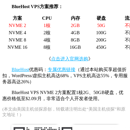
BlueHost VPS方案推荐：
方案
CPU
内存
硬盘
流
NVME 2
1核
2GB
50G
不
NVME 4
2核
4GB
100G
不
NVME 8
4核
8GB
200G
不
NVME 16
8核
16GB
450G
不
《
点击进入官网选购
》
BlueHost
优惠码：
专属优惠链接
（通过本站购买享超值折
扣，WordPress/虚拟主机高达68%，VPS主机高达55%，专用服
务器高达26%）
BlueHost VPS NVME 2方案配置1核2G、50GB硬盘，优
惠价格低至$2.09/月，非常适合个人开发者使用。
(本文由
美国主机侦探
原创，转载请注明出处“美国主机侦探”和原
文地址！)