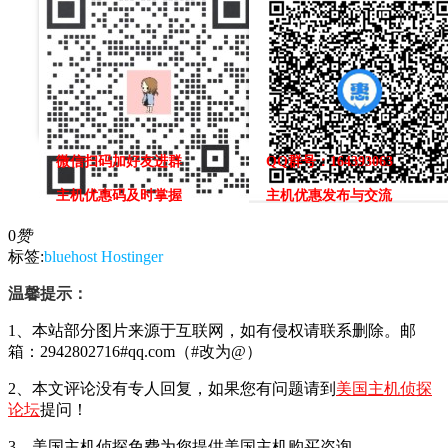
微信扫码加好友进群
QQ群号：164393063
主机优惠码及时掌握
主机优惠发布与交流
0
赞
标签:
bluehost
Hostinger
温馨提示：
1、本站部分图片来源于互联网，如有侵权请联系删除。邮
箱：2942802716#qq.com（#改为@）
2、本文评论没有专人回复，如果您有问题请到
美国主机侦探
论坛
提问！
3、美国主机侦探免费为您提供美国主机购买咨询。