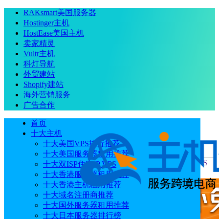
RAKsmart美国服务器
Hostinger主机
HostEase美国主机
卖家精灵
Vultr主机
科灯导航
外贸建站
Shopify建站
海外营销服务
广告合作
首页
十大主机
十大美国VPS排行推荐
十大美国服务器租用推荐
当前位置
：
首页
评测
Hostinger VPS KVM 1和BlueHost VPS
十大双ISP住宅IP VPS
NVME 2方案对比测评
十大香港服务器租用推荐
十大香港主机租用推荐
十大域名注册商推荐
十大国外服务器租用推荐
十大日本服务器排行榜