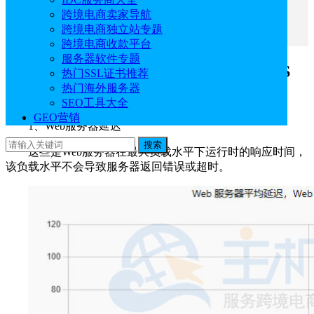
Hostinger VPS KVM 1和BlueHost VPS NVME 2方
跨境电商卖家导航
案对比：价格
跨境电商独立站专题
跨境电商收款平台
服务器软件专题
Hostinger VPS KVM 1和BlueHost VPS
热门SSL证书推荐
热门海外服务器
NVME 2方案对比：网站运行
SEO工具大全
GEO营销
1、Web服务器延迟
搜索
这些是Web服务器在最大负载水平下运行时的响应时间，
该负载水平不会导致服务器返回错误或超时。