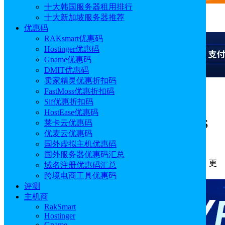
十大韩国服务器租用排行
十大新加坡服务器推荐
广告
优惠码
RAKsmart优惠码
Hostinger优惠码
Gname优惠码
DMIT优惠码
卖家精灵优惠折扣码
FastMoss优惠折扣码
广告
Sif优惠折扣码
HostEase优惠码
Hostinger VPS KVM 1和BlueHost VPS
莱卡云优惠码
优麦云优惠码
NVME 2方案对比测评
国外虚拟主机优惠码
国外服务器优惠码汇总
作者: Emily
分类:
评测
发布时间: 2026.05.15 18:33:13
更
域名注册优惠码汇总
新于: 2026.05.18 18:50:03
跨境电商工具优惠码
评测
主机商
RakSmart
Hostinger
Gname