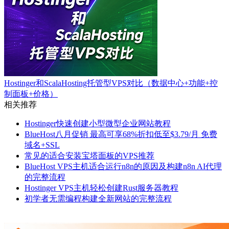
Hostinger和ScalaHosting托管型VPS对比（数据中心+功能+控
制面板+价格）
相关推荐
Hostinger快速创建小型微型企业网站教程
BlueHost八月促销 最高可享68%折扣低至$3.79/月 免费
域名+SSL
常见的适合安装宝塔面板的VPS推荐
BlueHost VPS主机适合运行n8n的原因及构建n8n AI代理
的完整流程
Hostinger VPS主机轻松创建Rust服务器教程
初学者无需编程构建全新网站的完整流程