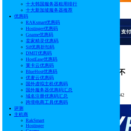
十大韩国服务器租用排行
十大新加坡服务器推荐
广告
优惠码
RAKsmart优惠码
Hostinger优惠码
Gname优惠码
卖家精灵优惠码
Sif优惠折扣码
DMIT优惠码
广告
HostEase优惠码
莱卡云优惠码
Shopee新规发布：将于6月22日起实施不
BlueHost优惠码
优麦云优惠码
良包装处罚
国外虚拟主机优惠码
国外服务器优惠码汇总
作者: Alisa
分类:
跨境电商
发布时间: 2026.06.09 17:46:42
域名注册优惠码汇总
更新于: 2026.06.09 17:46:42
跨境电商工具优惠码
评测
主机商
RakSmart
Hostinger
Gname