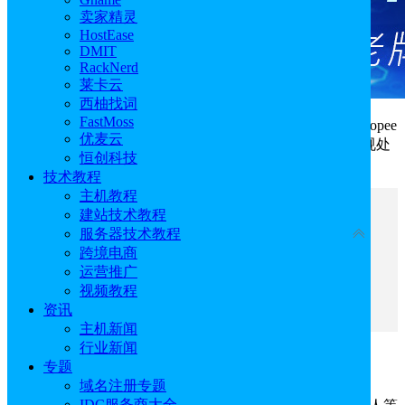
卖家精灵
HostEase
DMIT
RackNerd
莱卡云
西柚找词
FastMoss
为进一步保障仓库、物流作业人员及买家的安全，Shopee
优麦云
宣布将于北京时间2026年6月22日起正式上线不良包装违规处
恒创科技
罚政策。
技术教程
主机教程
文章目录
建站技术教程
收起
服务器技术教程
跨境电商
一、包装要求
运营推广
二、违规等级及处罚
视频教程
三、查询与申诉
资讯
主机新闻
行业新闻
一、包装要求
专题
域名注册专题
IDC服务商大全