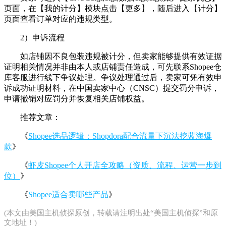
页面，在【我的计分】模块点击【更多】，随后进入【计分】
页面查看订单对应的违规类型。
2）申诉流程
如店铺因不良包装违规被计分，但卖家能够提供有效证据
证明相关情况并非由本人或店铺责任造成，可先联系Shopee仓
库客服进行线下争议处理。争议处理通过后，卖家可凭有效申
诉成功证明材料，在中国卖家中心（CNSC）提交罚分申诉，
申请撤销对应罚分并恢复相关店铺权益。
推荐文章：
《
Shopee选品逻辑：Shopdora配合流量下沉法挖蓝海爆
款
》
《
虾皮Shopee个人开店全攻略（资质、流程、运营一步到
位）
》
《
Shopee适合卖哪些产品
》
(本文由
美国主机侦探
原创，转载请注明出处“美国主机侦探”和原
文地址！)