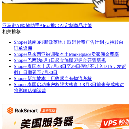
亚马逊AI购物助手Alexa推出AI定制商品功能
相关推荐
Shopee越南3PF新政落地！取消付费广告计划 扶持转向
订单返佣
Shopee马来西亚站调整本土Marketplace卖家佣金费率
Shopee巴西站8月1日起实施联盟佣金开票新规
Shopee泰国本土店7月28日至29日假期不计入DTS，发货
截止日顺延至7月30日
Shopee新加坡本土店收紧自有物流考核
Shopee泰国启动账户权限大核查！8月3日前未完成核对
将影响店铺运营