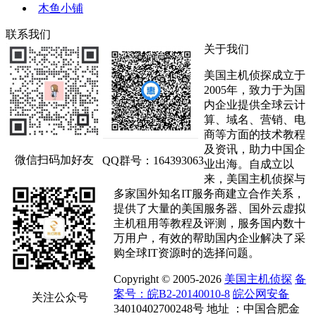
木鱼小铺
联系我们
关于我们
美国主机侦探成立于
2005年，致力于为国
内企业提供全球云计
算、域名、营销、电
商等方面的技术教程
及资讯，助力中国企
微信扫码加好友
QQ群号：164393063
业出海。自成立以
来，美国主机侦探与
多家国外知名IT服务商建立合作关系，
提供了大量的美国服务器、国外云虚拟
主机租用等教程及评测，服务国内数十
万用户，有效的帮助国内企业解决了采
购全球IT资源时的选择问题。
Copyright © 2005-2026
美国主机侦探
备
案号：皖B2-20140010-8
皖公网安备
关注公众号
34010402700248号 地址 ：中国合肥金