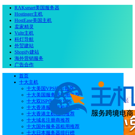
RAKsmart美国服务器
Hostinger主机
HostEase美国主机
卖家精灵
Vultr主机
科灯导航
外贸建站
Shopify建站
海外营销服务
广告合作
首页
十大主机
十大美国VPS排行推荐
十大美国服务器租用推荐
当前位置
：
首页
跨境电商
Shopee新规发布：将于6月22日起
十大双ISP住宅IP VPS
实施不良包装处罚
十大香港服务器租用推荐
十大香港主机租用推荐
十大域名注册商推荐
十大国外服务器租用推荐
十大日本服务器排行榜