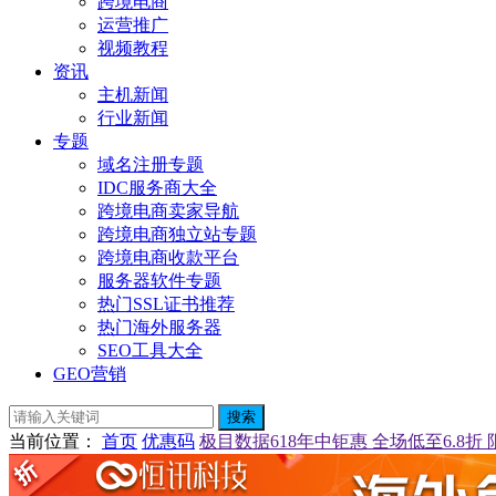
跨境电商
运营推广
视频教程
资讯
主机新闻
行业新闻
专题
域名注册专题
IDC服务商大全
跨境电商卖家导航
跨境电商独立站专题
跨境电商收款平台
服务器软件专题
热门SSL证书推荐
热门海外服务器
SEO工具大全
GEO营销
搜索
当前位置
：
首页
优惠码
极目数据618年中钜惠 全场低至6.8折 