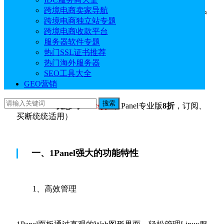
服务器管理工具，支持通过Web浏览器实现Linux服务
跨境电商卖家导航
器运维管理。它提供了一个直观的Web界面，帮助用户
跨境电商独立站专题
轻松管理Linux服务器中的应用、网站、文件、数据库
跨境电商收款平台
以及大语言模型等。
服务器软件专题
热门SSL证书推荐
热门海外服务器
1Panel官网地址：
点击直达
SEO工具大全
GEO营销
搜索
1Panel优惠码：
idcspy
（1Panel专业版
8折
，订阅、
买断统统适用）
一、1Panel强大的功能特性
1、高效管理