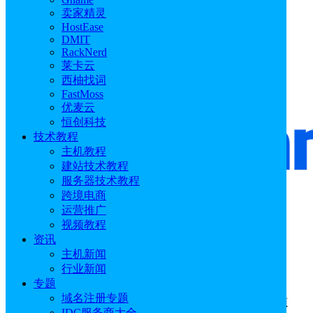
卖家精灵
HostEase
DMIT
RackNerd
莱卡云
西柚找词
FastMoss
优麦云
恒创科技
技术教程
主机教程
建站技术教程
服务器技术教程
跨境电商
运营推广
视频教程
资讯
主机新闻
行业新闻
专题
域名注册专题
1Panel是杭州飞致云信息科技有限公司开发的开源
IDC服务商大全