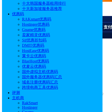
十大韩国服务器租用排行
十大新加坡服务器推荐
广告
优惠码
RAKsmart优惠码
Hostinger优惠码
Gname优惠码
卖家精灵优惠码
Sif优惠折扣码
DMIT优惠码
广告
HostEase优惠码
莱卡云优惠码
BlueHost优惠码
优麦云优惠码
1Panel：一款开源的Linux
国外虚拟主机优惠码
国外服务器优惠码汇总
服务器运维管理面板
域名注册优惠码汇总
跨境电商工具优惠码
评测
作者: Emily
发布时间: 2025.07.11 18:38:13
更新于: 2026.07.22
主机商
16:28:29
RakSmart
Hostinger
Gname