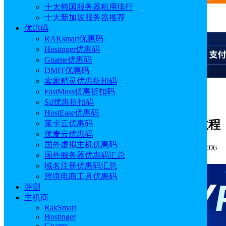
十大韩国服务器租用排行
十大新加坡服务器推荐
广告
优惠码
RAKsmart优惠码
Hostinger优惠码
Gname优惠码
DMIT优惠码
卖家精灵优惠折扣码
FastMoss优惠折扣码
广告
Sif优惠折扣码
HostEase优惠码
WordPress SEO插件Rank Math安装教程
莱卡云优惠码
优麦云优惠码
国外虚拟主机优惠码
作者: sunny
分类:
建站技术
发布时间: 2023.10.10 14:37:06
国外服务器优惠码汇总
更新于: 2023.10.10 17:22:50
域名注册优惠码汇总
跨境电商工具优惠码
评测
主机商
RakSmart
Hostinger
Gname