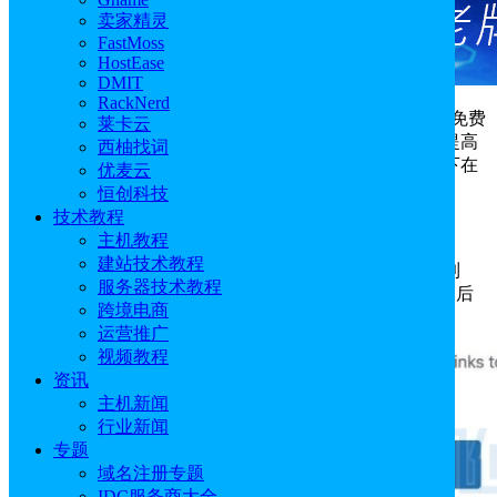
卖家精灵
FastMoss
HostEase
DMIT
RackNerd
Rank Math
是一款功能强大的WordPress SEO插件，有免费
莱卡云
和专业版本可以使用。Rank Math可以帮助您优化网站，提高
西柚找词
搜索引擎排名。那么如何安装Rank Math？本教程将介绍下在
优麦云
WordPress中安装Rank Math的主要步骤。
恒创科技
技术教程
点击访问：
Rank Math官网
主机教程
建站技术教程
安装Rank Math插件的步骤比较简单。您可以先登录到
服务器技术教程
WordPress
站点后台，在仪表盘中选择Plugins插件选项，然后
跨境电商
单击Add New添加新插件。
运营推广
视频教程
资讯
主机新闻
行业新闻
专题
域名注册专题
IDC服务商大全