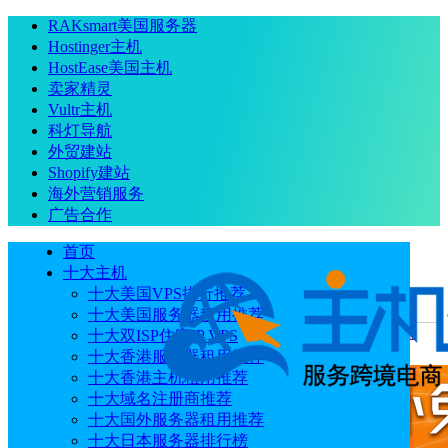
RAKsmart美国服务器
Hostinger主机
HostEase美国主机
卖家精灵
Vultr主机
科灯导航
外贸建站
Shopify建站
海外营销服务
广告合作
首页
十大主机
十大美国VPS排行推荐
十大美国服务器租用推荐
当前位置
：
首页
优惠码
HyperHost黑五限时促销 虚拟主机
十大双ISP住宅IP VPS
90%折扣$1.1/月起 VPS/VDS服务器7折
十大香港服务器租用推荐
十大香港主机租用推荐
十大域名注册商推荐
十大国外服务器租用推荐
十大日本服务器排行榜