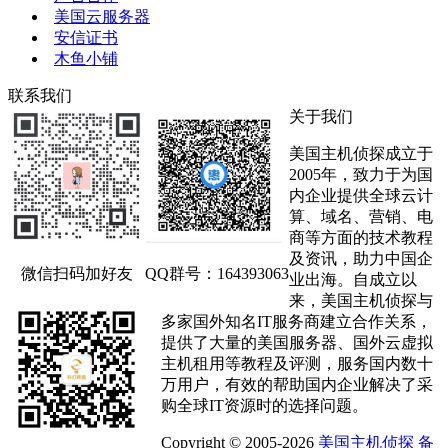
美国云服务器
安信证书
木鱼小铺
联系我们
关于我们
美国主机侦探成立于
2005年，致力于为国
内企业提供全球云计
算、域名、营销、电
商等方面的技术教程
及资讯，助力中国企
微信扫码加好友
QQ群号：164393063
业出海。自成立以
来，美国主机侦探与
多家国外知名IT服务商建立合作关系，
提供了大量的美国服务器、国外云虚拟
主机租用等教程及评测，服务国内数十
万用户，有效的帮助国内企业解决了采
购全球IT资源时的选择问题。
Copyright © 2005-2026
美国主机侦探
备