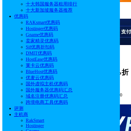
十大韩国服务器租用排行
十大新加坡服务器推荐
广告
优惠码
RAKsmart优惠码
Hostinger优惠码
Gname优惠码
卖家精灵优惠码
Sif优惠折扣码
DMIT优惠码
广告
HostEase优惠码
莱卡云优惠码
HyperHost黑五限时促销 虚拟主机90%折
BlueHost优惠码
优麦云优惠码
扣$1.1/月起 VPS/VDS服务器7折
国外虚拟主机优惠码
国外服务器优惠码汇总
作者: Aimee
分类:
优惠码
发布时间: 2023.11.24 15:01:10
域名注册优惠码汇总
更新于: 2023.11.24 15:01:10
跨境电商工具优惠码
评测
主机商
RakSmart
Hostinger
Gname