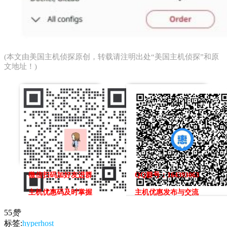
(本文由
美国主机侦探
原创，转载请注明出处“美国主机侦探”和原
文地址！)
微信扫码加好友进群
QQ群号：164393063
主机优惠码及时掌握
主机优惠发布与交流
55
赞
标签:
hyperhost