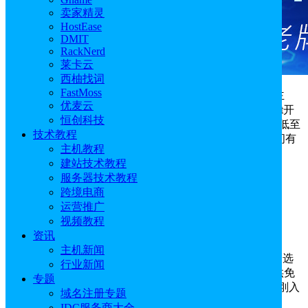
卖家精灵
HostEase
DMIT
RackNerd
莱卡云
西柚找词
FastMoss
HyperHost
是一家知名乌克兰主机商，主要提供虚拟主
优麦云
机、VPS主机、服务器和域名注册等业务。今天HyperHost开
恒创科技
启了黑色星期五促销活动，虚拟主机享90%的折扣，价格低至
技术教程
$1.1/月起，VPS/VDS服务器7折，每月只需2.92美元，时间有
主机教程
限，仅限一天，快来抢购吧！
建站技术教程
服务器技术教程
活动地址：
HyperHost官网
跨境电商
活动一：HyperHost虚拟主机90%优惠
运营推广
视频教程
优惠码：
BF_23_90
资讯
主机新闻
HyperHost虚拟主机可享90%的折扣，提供了多种租用选
行业新闻
择，其中Mini方案支持搭建1个网站，1GB磁盘空间，提供免
专题
费SSL证书和网站建设工具，价格仅需$1.1/月，非常适合刚入
域名注册专题
门的用户。
IDC服务商大全