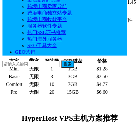
主要配置：
不限带宽，不限流量，采用SSD磁盘，最低1.45
跨境电商卖家导航
美元/月。
跨境电商独立站专题
跨境电商收款平台
优势特点：
乌克兰、荷兰、俄罗斯三个机房可选，稳定性
服务器软件专题
强，租用价格便宜。
热门SSL证书推荐
类似虚拟主机提供商：
BlueHost
、
SugarHosts
热门海外服务器
SEO工具大全
GEO营销
方案
带宽
网站数
SSD磁盘
价格
搜索
Mini
无限
1
1GB
$1.28
Basic
无限
3
3GB
$2.50
Comfort
无限
10
7GB
$4.77
Pro
无限
20
15GB
$6.60
HyperHost VPS主机方案推荐