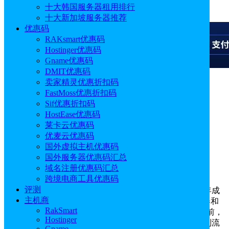
十大韩国服务器租用排行
广告
十大新加坡服务器推荐
优惠码
RAKsmart优惠码
Hostinger优惠码
Gname优惠码
DMIT优惠码
卖家精灵优惠折扣码
广告
FastMoss优惠折扣码
Sif优惠折扣码
HyperHost
HostEase优惠码
莱卡云优惠码
优麦云优惠码
标签:
云主机VPS
虚拟主机
美国主机
欧洲机房
其他机房
国外虚拟主机优惠码
时间:
2025/12/02
国外服务器优惠码汇总
域名注册优惠码汇总
28
赞
跨境电商工具优惠码
评测
主机商介绍
：HyperHost是一家知名乌克兰主机商，2008年成
主机商
立。HyperHost主要提供虚拟主机、VPS主机、独立服务器和
RakSmart
域名注册等综合IDC业务产品，特色是乌克兰服务器。目前，
Hostinger
HyperHost在乌克兰、荷兰等地区均设有机房运行，不限制流
Gname