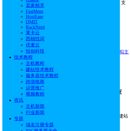
量，支持windows 2008、2012、2016等180天试用版系统，支
卖家精灵
持月付。
FastMoss
HostEase
数据中心
：乌克兰、荷兰、美国、非洲和亚洲等
DMIT
RackNerd
支付方式
：信用卡、Paypal、支付宝
莱卡云
西柚找词
HyperHost优惠码
：暂无
优麦云
恒创科技
访问官网
更多优惠
国外服务器
乌克兰服务器
十大美国虚拟主
技术教程
机
主机教程
购买指引
建站技术教程
服务器技术教程
跨境电商
运营推广
便宜的HyperHost 共享主机方案推荐
视频教程
资讯
主机新闻
行业新闻
购买建议：
HyperHost 共享主机适合小型网站或者博客建站
专题
使用。
域名注册专题
IDC服务商大全