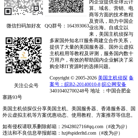
内企业提供全球云计
算、域名、营销、电
商等方面的技术教程
及资讯，助力中国企
微信扫码加好友
QQ群号：164393063
业出海。自成立以
来，美国主机侦探与
多家国外知名IT服务商建立合作关系，
提供了大量的美国服务器、国外云虚拟
主机租用等教程及评测，服务国内数十
万用户，有效的帮助国内企业解决了采
购全球IT资源时的选择问题。
Copyright © 2005-2026
美国主机侦探
备
案号：皖B2-20140010-8
皖公网安备
关注公众号
34010402700248号 地址 ：中国合肥金
寨路93号
美国主机侦探仅分享美国主机、美国服务器、香港服务器、国
外云虚拟主机等方案优惠动态、使用教程、方案推荐等信息。
如有侵权请联系删除邮箱：2942802716#qq.com（#改为@）
违法和不良信息举报邮箱：hzj#spiderltd.com（#改为@）