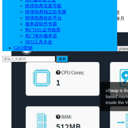
可轻松管理自己的VPS。
跨境电商卖家导航
跨境电商独立站专题
OpenVZ VPS是
HostUS
香港VPS两款类型中最便宜的套
跨境电商收款平台
餐，如1核512MB内存、10GB存储价格低至$5.95 /季度，每月
服务器软件专题
仅需2.65美元。
热门SSL证书推荐
热门海外服务器
SEO工具大全
GEO营销
搜索