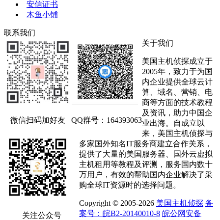
安信证书
木鱼小铺
联系我们
关于我们
美国主机侦探成立于
2005年，致力于为国
内企业提供全球云计
算、域名、营销、电
商等方面的技术教程
及资讯，助力中国企
微信扫码加好友
QQ群号：164393063
业出海。自成立以
来，美国主机侦探与
多家国外知名IT服务商建立合作关系，
提供了大量的美国服务器、国外云虚拟
主机租用等教程及评测，服务国内数十
万用户，有效的帮助国内企业解决了采
购全球IT资源时的选择问题。
Copyright © 2005-2026
美国主机侦探
备
案号：皖B2-20140010-8
皖公网安备
关注公众号