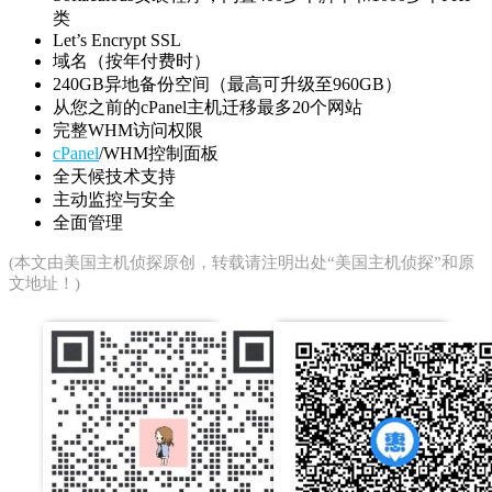
类
Let’s Encrypt SSL
域名（按年付费时）
240GB异地备份空间（最高可升级至960GB）
从您之前的cPanel主机迁移最多20个网站
完整WHM访问权限
cPanel
/WHM控制面板
全天候技术支持
主动监控与安全
全面管理
(本文由
美国主机侦探
原创，转载请注明出处“美国主机侦探”和原
文地址！)