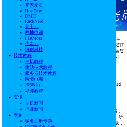
卖家精灵
HostEase
DMIT
RackNerd
莱卡云
西柚找词
FastMoss
HostUS是一家美国主机商，主要提供虚拟主机、VPS主
优麦云
机、域名注册等服务，目前在美国、中国香港、新加坡、英国
恒创科技
等地设有数据中心，其
香港VPS
以实惠的价格和丰富的配置资
技术教程
源而收获诸多用户，那么HostUS香港VPS怎么样？本文将推
主机教程
荐几款HostUS便宜香港VPS，以供大家选择。
建站技术教程
服务器技术教程
HostUS官网：
点击直达
跨境电商
HostUS香港VPS提供“OpenVZ VPS Hosting”和“Managed
运营推广
OpenVZ VPS Hosting”共两款方案，下面一一介绍。
视频教程
资讯
1、HostUS香港VPS“OpenVZ VPS Hosting”方案
主机新闻
行业新闻
采用英特尔至强或AMD Ryzen CPU的知名品牌服务器，
专题
并配备多块HDD或SSD硬盘，以冗余RAID模式进行配置。所
域名注册专题
有VPS均可自行管理，每台VPS均附带商家定制的控制面板，
IDC服务商大全