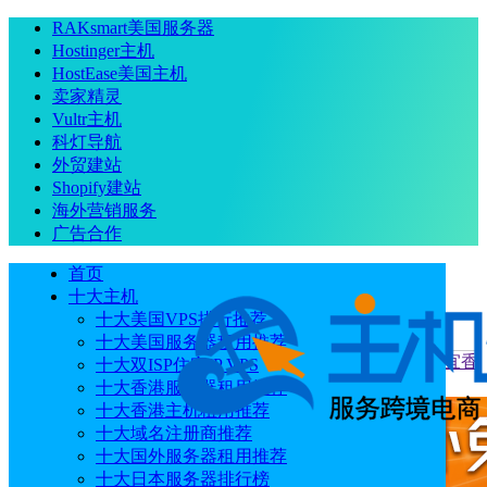
RAKsmart美国服务器
Hostinger主机
HostEase美国主机
卖家精灵
Vultr主机
科灯导航
外贸建站
Shopify建站
海外营销服务
广告合作
首页
十大主机
十大美国VPS排行推荐
十大美国服务器租用推荐
当前位置
：
首页
评测
HostUS香港VPS怎么样？HostUS便宜香
十大双ISP住宅IP VPS
港VPS推荐
十大香港服务器租用推荐
十大香港主机租用推荐
十大域名注册商推荐
十大国外服务器租用推荐
十大日本服务器排行榜