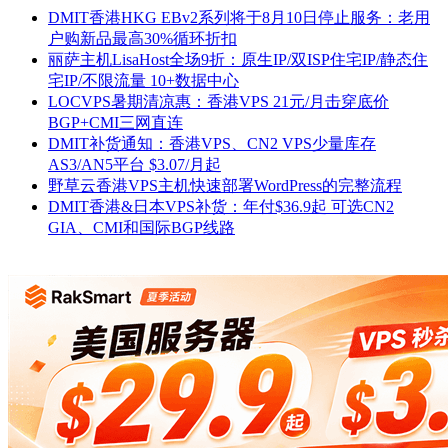
DMIT香港HKG EBv2系列将于8月10日停止服务：老用
户购新品最高30%循环折扣
丽萨主机LisaHost全场9折：原生IP/双ISP住宅IP/静态住
宅IP/不限流量 10+数据中心
LOCVPS暑期清凉惠：香港VPS 21元/月击穿底价
BGP+CMI三网直连
DMIT补货通知：香港VPS、CN2 VPS少量库存
AS3/AN5平台 $3.07/月起
野草云香港VPS主机快速部署WordPress的完整流程
DMIT香港&日本VPS补货：年付$36.9起 可选CN2
GIA、CMI和国际BGP线路