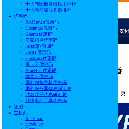
十大韩国服务器租用排行
十大新加坡服务器推荐
广告
优惠码
RAKsmart优惠码
Hostinger优惠码
Gname优惠码
卖家精灵优惠码
Sif优惠折扣码
DMIT优惠码
广告
HostEase优惠码
莱卡云优惠码
HostUS香港VPS怎么样？HostUS便宜香
BlueHost优惠码
优麦云优惠码
港VPS推荐
国外虚拟主机优惠码
国外服务器优惠码汇总
作者: Aimee
分类:
评测
发布时间: 2023.12.09 11:07:40
更
域名注册优惠码汇总
新于: 2026.04.13 13:53:58
跨境电商工具优惠码
评测
主机商
RakSmart
Hostinger
Gname