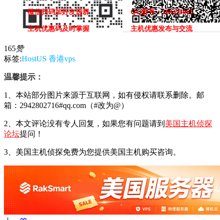
微信扫码加好友进群
QQ群号：164393063
主机优惠码及时掌握
主机优惠发布与交流
165
赞
标签:
HostUS
香港vps
温馨提示：
1、本站部分图片来源于互联网，如有侵权请联系删除。邮
箱：2942802716#qq.com（#改为@）
2、本文评论没有专人回复，如果您有问题请到
美国主机侦探
论坛
提问！
3、美国主机侦探免费为您提供美国主机购买咨询。