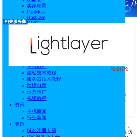
卖家精灵
FastMoss
HostEase
相关服务商
DMIT
RackNerd
莱卡云
西柚找词
优麦云
恒创科技
技术教程
主机教程
论坛讨论
Lightlayer
建站技术教程
服务器技术教程
优惠码：
专属优惠链接
跨境电商
访问官网
|
优惠活动
|
专题站
|
相关文章
运营推广
服务商介绍：
Lightlayer是领先的二级电信增值服务提供商，专
视频教程
业提供多个地区的轻量级云服务器、高配物理机和DDoS高防护
资讯
服务。其基础设施遍布全球主要...
查看更多
主机新闻
行业新闻
专题
Lightlayer是
Megalayer
旗下的二级电信增值服务提供商，
域名注册专题
专业提供质优价廉的轻量云服务器和高配物理机和DDoS高防
IDC服务商大全