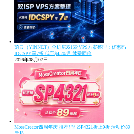
荫云（YINNET）全机房双ISP VPS方案整理：优惠码
IDCSPY享7折 低至$4.20/月 续费同价
2026年08月07日
MossCreator四周年庆 推荐码码SP4321折上9折 活动价89
元起