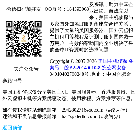
及资讯，助力中国企
微信扫码加好友
QQ群号：164393063
业出海。自成立以
来，美国主机侦探与
多家国外知名IT服务商建立合作关系，
提供了大量的美国服务器、国外云虚拟
主机租用等教程及评测，服务国内数十
万用户，有效的帮助国内企业解决了采
购全球IT资源时的选择问题。
Copyright © 2005-2026
美国主机侦探
备
案号：皖B2-20140010-8
皖公网安备
关注公众号
34010402700248号 地址 ：中国合肥金
寨路93号
美国主机侦探仅分享美国主机、美国服务器、香港服务器、国
外云虚拟主机等方案优惠动态、使用教程、方案推荐等信息。
如有侵权请联系删除邮箱：2942802716#qq.com（#改为@）
违法和不良信息举报邮箱：hzj#spiderltd.com（#改为@）
返回顶部