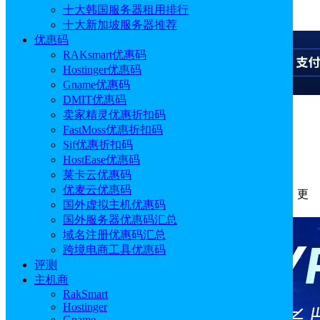
十大韩国服务器租用排行
广告
十大新加坡服务器推荐
优惠码
RAKsmart优惠码
Hostinger优惠码
Gname优惠码
DMIT优惠码
卖家精灵优惠折扣码
广告
FastMoss优惠折扣码
Sif优惠折扣码
Lightlayer轻量云服务器怎么样?
HostEase优惠码
莱卡云优惠码
优麦云优惠码
作者: sunny
分类:
主机
发布时间: 2024.05.20 18:07:27
更
国外虚拟主机优惠码
新于: 2026.01.19 14:20:32
国外服务器优惠码汇总
域名注册优惠码汇总
跨境电商工具优惠码
评测
主机商
RakSmart
Hostinger
Gname