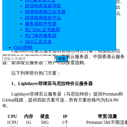
护服务，部署了美国、中国香港和菲律宾机房。以高性价比、
跨境电商卖家导航
灵活配置和即用即付等优势，Lightlayer轻量云服务器刚推出
跨境电商独立站专题
就受到了广大用户的关注，那么Lightlayer轻量云服务器怎么
跨境电商收款平台
样？下面一起来看看。
服务器软件专题
Lightlayer官网：
点击进入
热门SSL证书推荐
热门海外服务器
优惠获取页面：
Lightlayer优惠码
SEO工具大全
GEO营销
Lightlayer轻量云服务器目前推出特价方案，根据机房位
置不同分为菲律宾云服务器、美国云服务器、中国香港云服务
搜索
器、新加坡云服务器，用户可以按需选购。
以下列举部分热门方案：
1、Lightlayer菲律宾马尼拉特价云服务器
Lightlayer菲律宾云服务器（马尼拉特价）提供Premium和
Global线路，提供四款方案可选，所有方案价格均为$24.99/
年。
CPU
内存
硬盘
IP
带宽
/
流量
1CPU
1G
50G
1
个
Premium 5M/
不限流