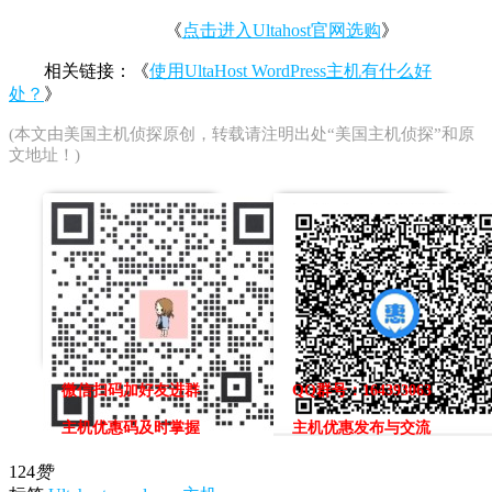
《
点击进入Ultahost官网选购
》
相关链接：《
使用UltaHost WordPress主机有什么好
处？
》
(本文由
美国主机侦探
原创，转载请注明出处“美国主机侦探”和原
文地址！)
微信扫码加好友进群
QQ群号：164393063
主机优惠码及时掌握
主机优惠发布与交流
124
赞