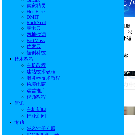
卖家精灵
HostEase
DMIT
RackNerd
美国主机商Ultahost为用户提供非常不错WordPress主机服
莱卡云
务，有利于加快网站速度和减少停机时间，广受用户好评。很
西柚找词
多朋友都不太了解如何购买Ultahost WordPress主机。本文小编
FastMoss
就为大家来介绍一下。
优麦云
恒创科技
1、点击进入
Ultahost
官网：
https://ultahost.com/
，点击“客
技术教程
户区”进行注册。
主机教程
建站技术教程
服务器技术教程
跨境电商
运营推广
视频教程
资讯
主机新闻
行业新闻
专题
2、完成注册以后，登录账号密码。
域名注册专题
IDC服务商大全