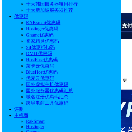
十大韩国服务器租用排行
广告
十大新加坡服务器推荐
优惠码
RAKsmart优惠码
Hostinger优惠码
Gname优惠码
卖家精灵优惠码
Sif优惠折扣码
广告
DMIT优惠码
HostEase优惠码
Ultahost WordPress主机怎么购买？
莱卡云优惠码
BlueHost优惠码
优麦云优惠码
作者: Emily
分类:
主机
发布时间: 2024.07.19 18:12:54
更
国外虚拟主机优惠码
新于: 2024.07.19 18:12:54
国外服务器优惠码汇总
域名注册优惠码汇总
跨境电商工具优惠码
评测
主机商
RakSmart
Hostinger
Gname