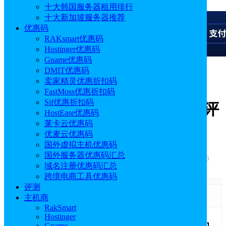
十大韩国服务器租用排行
十大新加坡服务器推荐
优惠码
RAKsmart优惠码
Hostinger优惠码
Gname优惠码
DMIT优惠码
广告
卖家精灵优惠折扣码
FastMoss优惠折扣码
Sif优惠折扣码
BlueHost建站教程 BlueHost评
HostEase优惠码
莱卡云优惠码
测专题
优麦云优惠码
国外虚拟主机优惠码
国外服务器优惠码汇总
作者: sonya
发布时间: 2020.09.29 15:02:19
更新于: 2025.09.26
域名注册优惠码汇总
11:54:06
跨境电商工具优惠码
评测
第1章： BlueHost基本介绍
主机商
RakSmart
Hostinger
Gname