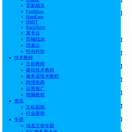
1.1：BlueHost主机商介绍
【专题】
卖家精灵
FastMoss
1.2：BlueHost优惠码
【汇总页面】
HostEase
DMIT
第2章： BlueHost教程
RackNerd
莱卡云
西柚找词
2.1：BlueHost美国站使用国内银行卡购买教程
【图文教程】
优麦云
恒创科技
2.2：BlueHost主机购买及设置指南
【图文教程】
技术教程
主机教程
2.3：BlueHost中国于2025年10月关停 老用户迁移终极指南
【图文教程】
建站技术教程
服务器技术教程
2.9：BlueHost教程：如何使用AI创建一个在线商店
【图文教程】
跨境电商
运营推广
2.4：WordPrss网站迁入BlueHost主机教程
【图文教程】
视频教程
资讯
2.5：BlueHost主机快速搭建外贸独立站教程
【图文教程】
主机新闻
行业新闻
2.6：使用BlueHost主机搭建团购类网站教程
【图文教程】
专题
域名注册专题
IDC服务商大全