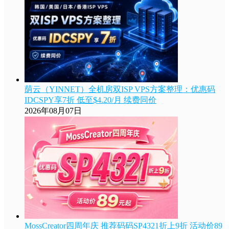
荫云（YINNET）全机房双ISP VPS方案整理：优惠码
IDCSPY享7折 低至$4.20/月 续费同价
2026年08月07日
MossCreator四周年庆 推荐码码SP4321折上9折 活动价89