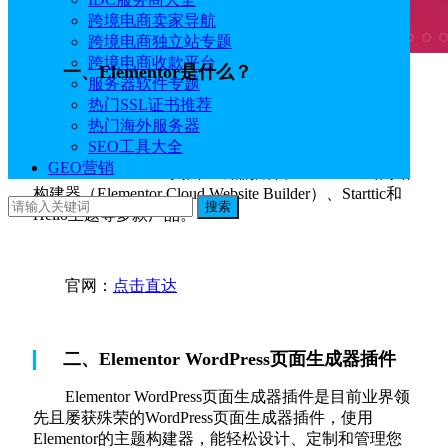
跨境电商卖家导航
跨境电商独立站专题
跨境电商收款平台
一、Elementor是什么？
服务器软件专题
热门SSL证书推荐
Elementor是一个领先的
WordPress
网站构建平台，
热门海外服务器
Elementor的活跃安装量已超过500万，已经成为受欢迎
SEO工具大全
的WordPress网站页面构建平台之一。Elementor有
GEO营销
Elementor WordPress页面生成器插件、Elementor云网站
构建器（Elementor Cloud Website Builder）、Starttic和
搜索
Hello主题等多款产品。
官网：
点击直达
二、Elementor WordPress页面生成器插件
Elementor WordPress页面生成器插件是目前业界领
先且屡获殊荣的WordPress页面生成器插件，使用
Elementor的主题构建器，能轻松设计、定制和管理您