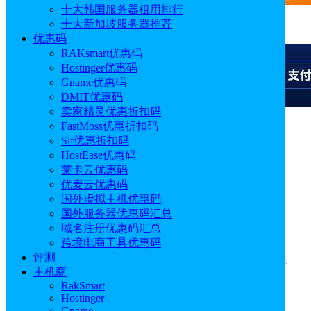
十大韩国服务器租用排行
十大新加坡服务器推荐
广告
优惠码
RAKsmart优惠码
Hostinger优惠码
Gname优惠码
DMIT优惠码
卖家精灵优惠折扣码
FastMoss优惠折扣码
广告
Sif优惠折扣码
HostEase优惠码
莱卡云优惠码
优麦云优惠码
Elementor：领先
国外虚拟主机优惠码
国外服务器优惠码汇总
WordPress网站构建平台
域名注册优惠码汇总
跨境电商工具优惠码
评测
作者: sonya
发布时间: 2022.11.30 14:28:41
更新于: 2026.04.15
主机商
13:56:18
RakSmart
Hostinger
Gname