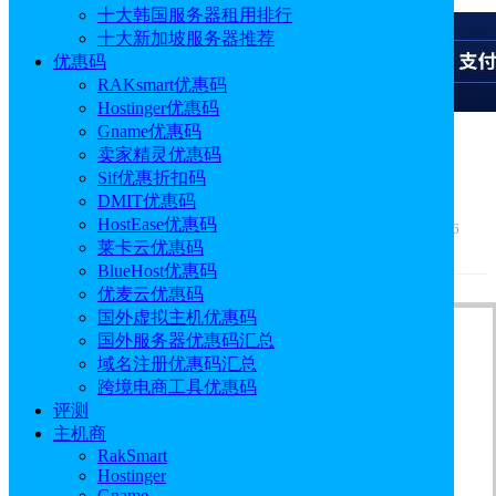
十大韩国服务器租用排行
十大新加坡服务器推荐
优惠码
RAKsmart优惠码
Hostinger优惠码
广告
Gname优惠码
卖家精灵优惠码
cPanel控制面板切换PHP版本教程
Sif优惠折扣码
DMIT优惠码
HostEase优惠码
作者: sonya
发布时间: 2020.04.24 14:07:33
更新于: 2025.05.06
莱卡云优惠码
10:54:00
BlueHost优惠码
优麦云优惠码
国外虚拟主机优惠码
国外服务器优惠码汇总
域名注册优惠码汇总
跨境电商工具优惠码
评测
主机商
RakSmart
Hostinger
Gname