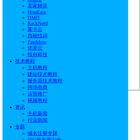
卖家精灵
HostEase
DMIT
RackNerd
莱卡云
西柚找词
FastMoss
优麦云
恒创科技
技术教程
主机教程
建站技术教程
服务器技术教程
跨境电商
运营推广
视频教程
夸克网盘
：
https://pan.quark.cn/s/692546333fa7
资讯
提取
主机新闻
码
：8284
行业新闻
注
：如提取码失效请及时联系:
support@idcspy.com
专题
域名注册专题
简介：
IDC服务商大全