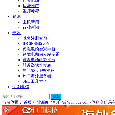
跨境电商
运营推广
视频教程
资讯
主机新闻
行业新闻
专题
域名注册专题
IDC服务商大全
跨境电商卖家导航
跨境电商独立站专题
跨境电商收款平台
服务器软件专题
热门SSL证书推荐
热门海外服务器
SEO工具大全
GEO营销
搜索
当前位置
：
首页
行业新闻
“音乐”域名yinyue.com7位数高价易