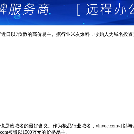
om于近日以7位数的高价易主。据行业米友爆料，收购人为域名投
该域名的最好含义。作为极品行业域名，yinyue.com可以与youxi
com被曝以1500万元的价格易主。