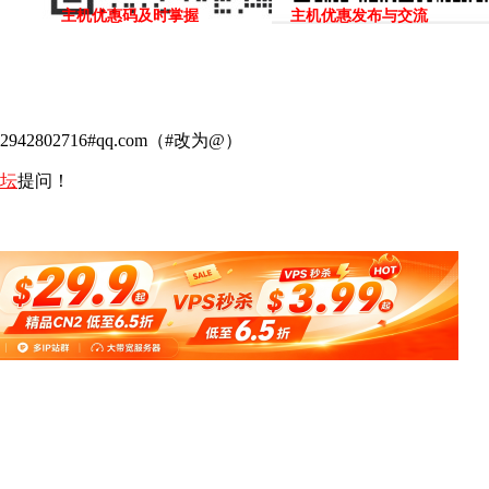
主机优惠码及时掌握
主机优惠发布与交流
02716#qq.com（#改为@）
坛
提问！