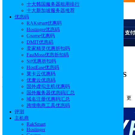
十大韩国服务器租用排行
十大新加坡服务器推荐
广告
优惠码
RAKsmart优惠码
Hostinger优惠码
Gname优惠码
DMIT优惠码
卖家精灵优惠折扣码
FastMoss优惠折扣码
广告
Sif优惠折扣码
HostEase优惠码
建站VPS推荐Hostwinds Hostwinds VPS
莱卡云优惠码
优麦云优惠码
建站怎么样
国外虚拟主机优惠码
国外服务器优惠码汇总
作者: Aimee
分类:
主机
发布时间: 2024.12.27 17:58:37
更
域名注册优惠码汇总
新于: 2025.05.07 12:52:00
跨境电商工具优惠码
评测
主机商
RakSmart
Hostinger
Gname