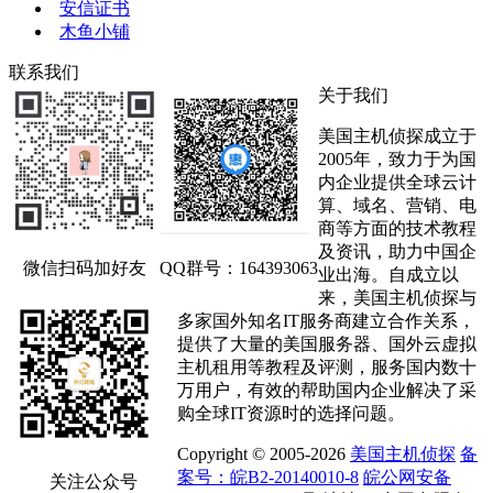
安信证书
木鱼小铺
联系我们
关于我们
美国主机侦探成立于
2005年，致力于为国
内企业提供全球云计
算、域名、营销、电
商等方面的技术教程
及资讯，助力中国企
微信扫码加好友
QQ群号：164393063
业出海。自成立以
来，美国主机侦探与
多家国外知名IT服务商建立合作关系，
提供了大量的美国服务器、国外云虚拟
主机租用等教程及评测，服务国内数十
万用户，有效的帮助国内企业解决了采
购全球IT资源时的选择问题。
Copyright © 2005-2026
美国主机侦探
备
案号：皖B2-20140010-8
皖公网安备
关注公众号