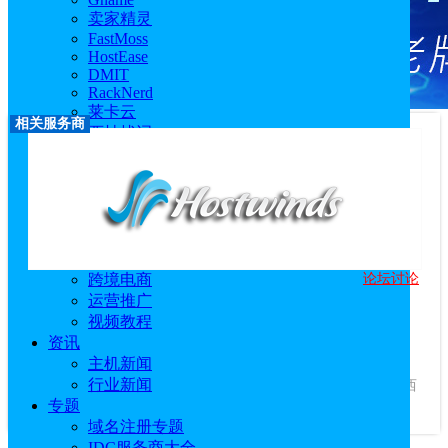
卖家精灵
FastMoss
HostEase
DMIT
RackNerd
莱卡云
相关服务商
西柚找词
优麦云
恒创科技
技术教程
主机教程
建站技术教程
服务器技术教程
论坛讨论
跨境电商
Hostwinds
运营推广
优惠码：
WELCOME15
视频教程
访问官网
|
优惠活动
|
相关文章
资讯
服务商介绍：
主机新闻
Hostwinds是知名主机商，Hostwinds美国云主机
行业新闻
VPS采用的是SSD硬盘，支持全球CDN加速功能，有达拉斯、西
专题
雅图和阿姆斯特丹3...
查看更多
域名注册专题
IDC服务商大全