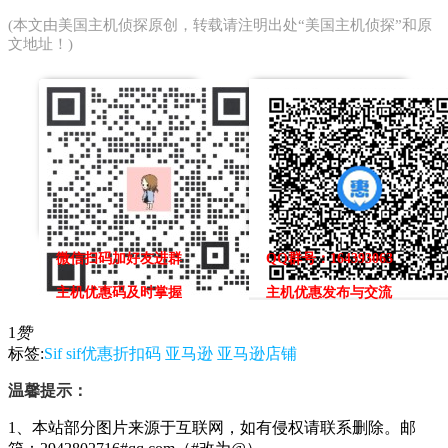
(本文由
美国主机侦探
原创，转载请注明出处“美国主机侦探”和原
文地址！)
微信扫码加好友进群
QQ群号：164393063
主机优惠码及时掌握
主机优惠发布与交流
1
赞
标签:
Sif
sif优惠折扣码
亚马逊
亚马逊店铺
温馨提示：
1、本站部分图片来源于互联网，如有侵权请联系删除。邮