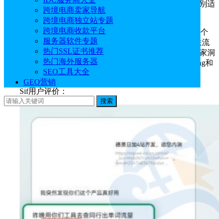
家解决流量规划、流量筛选、流量精细化运营等问题，特别适
跨境电商卖家导航
合需要精细化运营的成熟卖家。
跨境电商独立站专题
跨境电商收款平台
Sif能够实现亚马逊站内流量无死角覆盖，精准查询每个
服务器软件专题
产品的自然搜索、PPC广告、Deal(活动)、搜索推荐和关联流
热门SSL证书推荐
量，并锁定每个产品的主要流量词和精准长尾词，帮助卖家洞
热门海外服务器
察不同竞品、不同变体的流量来源，据此优化自己的Listing和
SEO工具大全
调整广告竞争策略。
GEO营销
Sif用户评价：
搜索