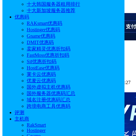
十大韩国服务器租用排行
广告
十大新加坡服务器推荐
优惠码
RAKsmart优惠码
Hostinger优惠码
Gname优惠码
DMIT优惠码
卖家精灵优惠折扣码
广告
FastMoss优惠折扣码
Sif优惠折扣码
Sif好用吗 Sif关键词工具功能介绍
HostEase优惠码
莱卡云优惠码
优麦云优惠码
作者: sunny
分类:
常见问题
发布时间: 2025.02.13 11:38:27
国外虚拟主机优惠码
更新于: 2025.12.03 14:43:45
国外服务器优惠码汇总
域名注册优惠码汇总
跨境电商工具优惠码
评测
主机商
RakSmart
Hostinger
Gname