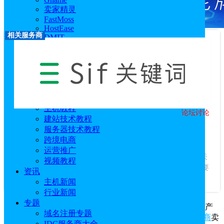
卖家精灵
FastMoss
HostEase
相关服务商
DMIT
RackNerd
莱卡云
西柚找词
优麦云
恒创科技
技术教程
主机教程
论坛讨论
Sif关键词
建站技术教程
服务器技术教程
优惠码：
idcspy
跨境电商
访问官网
|
优惠活动
|
相关文章
运营推广
服务商介绍：
Sif关键词工具是一款专注于亚马逊流量分析的关
视频教程
键词运营的智能产品，在关键词研究领域“走在行业前列”，主要
资讯
帮助跨境电商卖家解决流量规划、流量筛...
查看更多
主机新闻
行业新闻
专题
Sif是一款专注于亚马逊流量分析的关键词运营的智能产
域名注册专题
品，在关键词研究领域“走在行业前列”，主要帮助
跨境电商
卖
IDC服务商大全