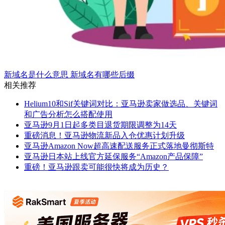
新域名是什么意思 新域名有哪些后缀
相关推荐
Helium10和Sif关键词对比：亚马逊卖家做选品、关键词
和广告分析怎么搭配使用
亚马逊9月1日起多类目退货期限调整为14天
重磅消息！亚马逊物流新品入仓优惠计划升级
亚马逊Amazon Now超高速配送服务正式落地曼彻斯特
亚马逊日本站上线官方延保服务“Amazon产品保障”
重磅！亚马逊跟卖可能很快将成为历史？