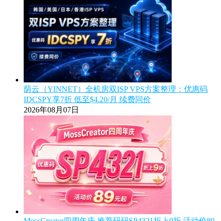
荫云（YINNET）全机房双ISP VPS方案整理：优惠码
IDCSPY享7折 低至$4.20/月 续费同价
2026年08月07日
MossCreator四周年庆 推荐码码SP4321折上9折 活动价89