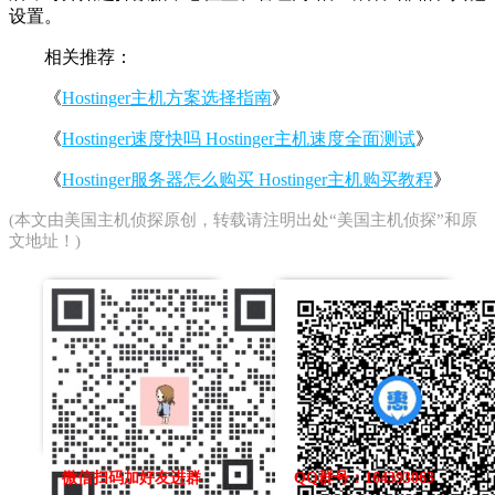
设置。
相关推荐：
《
Hostinger主机方案选择指南
》
《
Hostinger速度快吗 Hostinger主机速度全面测试
》
《
Hostinger服务器怎么购买 Hostinger主机购买教程
》
(本文由
美国主机侦探
原创，转载请注明出处“美国主机侦探”和原
文地址！)
微信扫码加好友进群
QQ群号：164393063