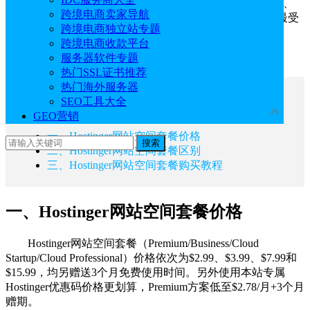
主机。两者方案区别不大，分别细分为Premium、Business、
跨境电商卖家导航
Cloud Startup和Cloud Professional套餐，其中Business套餐最受
跨境电商独立站专题
欢迎。
跨境电商收款平台
Hostinger官网：
点击访问
服务器软件专题
热门SSL证书推荐
热门海外服务器
文章目录
SEO工具大全
收起
GEO营销
一、Hostinger网站空间套餐价格
搜索
二、Hostinger网站空间套餐区别
三、Hostinger网站空间套餐购买教程
一、Hostinger网站空间套餐价格
Hostinger网站空间套餐（Premium/Business/Cloud
Startup/Cloud Professional）价格依次为$2.99、$3.99、$7.99和
$15.99，均另赠送3个月免费使用时间。另外使用本站专属
Hostinger优惠码价格更划算，Premium方案低至$2.78/月+3个月
赠期。