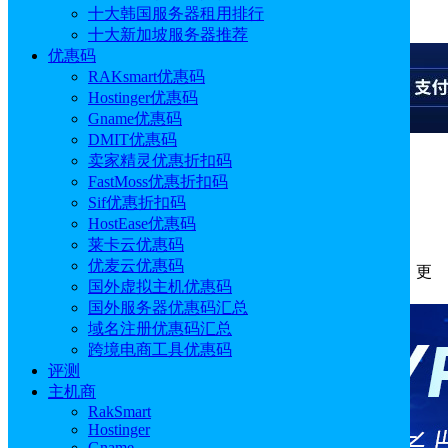
十大韩国服务器租用排行
广告
十大新加坡服务器推荐
优惠码
RAKsmart优惠码
Hostinger优惠码
Gname优惠码
DMIT优惠码
卖家精灵优惠折扣码
广告
FastMoss优惠折扣码
Sif优惠折扣码
Hostinger网站空间买哪个套餐好
HostEase优惠码
莱卡云优惠码
优麦云优惠码
作者: sunny
分类:
主机
发布时间: 2025.03.24 13:31:58
更
国外虚拟主机优惠码
新于: 2025.12.18 14:04:55
国外服务器优惠码汇总
域名注册优惠码汇总
跨境电商工具优惠码
评测
主机商
RakSmart
Hostinger
Gname