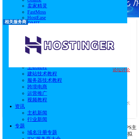
卖家精灵
FastMoss
HostEase
相关服务商
DMIT
RackNerd
莱卡云
西柚找词
优麦云
恒创科技
技术教程
主机教程
论坛讨论
Hostinger
建站技术教程
服务器技术教程
优惠码：
idcspy
跨境电商
访问官网
|
优惠活动
|
相关文章
运营推广
服务商介绍：
Hostinger成立于2004年，是一家美国主机商，专
视频教程
注于提供质优价廉的美国虚拟主机产品，深受数百万明智的站长
资讯
信赖。...
查看更多
主机新闻
行业新闻
专题
Hostinger提供WordPress主机、虚拟主机、云主机和VPS主
域名注册专题
机等，其中最常被称为“网站空间”的有WordPress主机和虚拟
IDC服务商大全