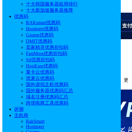
十大韩国服务器租用排行
广告
十大新加坡服务器推荐
优惠码
RAKsmart优惠码
Hostinger优惠码
Gname优惠码
DMIT优惠码
卖家精灵优惠折扣码
广告
FastMoss优惠折扣码
Sif优惠折扣码
高速度虚拟主机推荐哪款
HostEase优惠码
莱卡云优惠码
优麦云优惠码
作者: Aimee
分类:
主机
发布时间: 2025.03.31 17:59:13
更
国外虚拟主机优惠码
新于: 2025.04.27 09:45:49
国外服务器优惠码汇总
域名注册优惠码汇总
跨境电商工具优惠码
评测
主机商
RakSmart
Hostinger
Gname