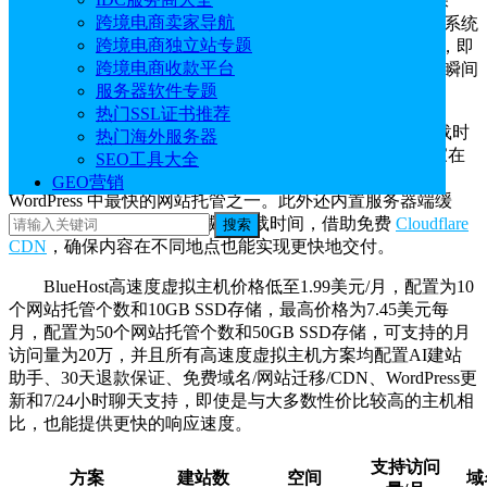
BlueHost
高速度虚拟主机提供99.9%的正常运行时间保
跨境电商卖家导航
证，以及用于增强数据传输的 PCIe 5.0 技术，内置的缓存系统
跨境电商独立站专题
进一步优化了 WordPress 性能，使其非常适合成长型网站，即
跨境电商收款平台
使在高峰流量期间，也能快速调用数据库，实现媒体库的瞬间
服务器软件专题
加载，保持稳定的性能。
热门SSL证书推荐
由BlueHost官方数据得出，BlueHost高速虚拟主机加载时
热门海外服务器
间在450ms – 600ms之间（根据位置变化），可以帮助商家在
SEO工具大全
不耗尽预算的情况下实现更快的加载速度，这使得它成为
GEO营销
WordPress 中最快的网站托管之一。此外还内置服务器端缓
存，通过存储静态资源来减少加载时间，借助免费
Cloudflare
搜索
CDN
，确保内容在不同地点也能实现更快地交付。
BlueHost高速度虚拟主机价格低至1.99美元/月，配置为10
个网站托管个数和10GB SSD存储，最高价格为7.45美元每
月，配置为50个网站托管个数和50GB SSD存储，可支持的月
访问量为20万，并且所有高速度虚拟主机方案均配置AI建站
助手、30天退款保证、免费域名/网站迁移/CDN、WordPress更
新和7/24小时聊天支持，即使是与大多数性价比较高的主机相
比，也能提供更快的响应速度。
支持访问
方案
建站数
空间
域