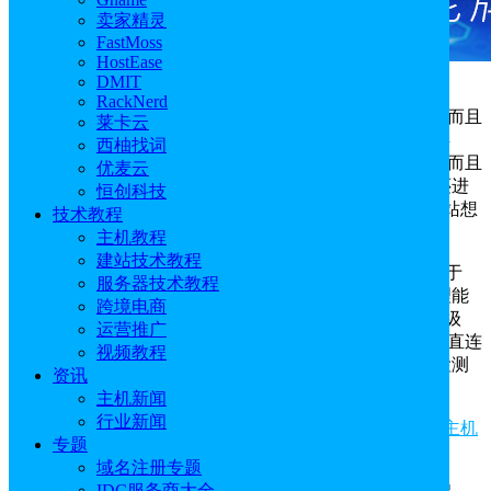
卖家精灵
FastMoss
HostEase
DMIT
高速度虚拟主机推荐哪款？高速度虚拟主机推荐
RackNerd
BlueHost，BlueHost不仅提供低至1毫秒的网站加载速度，而且
莱卡云
硬件先进，内置各种网站加速工具，例如CDN、NVME存
西柚找词
储、加速服务器等，进一步提高了用户的网络访问速度。而且
优麦云
BlueHost是WordPress官方推荐的主机商，针对WordPress还进
恒创科技
行了配置优化，所以BlueHost
国外虚拟主机
是用户搭建网站想
技术教程
要提高加载速度的最佳解决方案。
主机教程
建站技术教程
BlueHost高速度虚拟主机提供SSD NVME存储，相较于
服务器技术教程
HDD，可提供10倍的数据读写速度，具有卓越的数据处理能
跨境电商
力，可以显著提高网站性能，将 I/O 等待时间缩短到微秒级
运营推广
别。BlueHost虚拟主机位于美国Krypt机房，不仅接入CN2直连
视频教程
线路，而且到中国地理位置接近，提供低至1毫秒的ping检测
资讯
速度。
主机新闻
行业新闻
推荐阅读：《
BlueHost美国主机怎么样 BlueHost美国主机
专题
评测
》
域名注册专题
IDC服务商大全