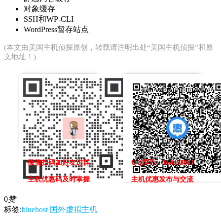
对象缓存
SSH和WP-CLI
WordPress暂存站点
(本文由
美国主机侦探
原创，转载请注明出处“美国主机侦探”和原
文地址！)
微信扫码加好友进群
QQ群号：164393063
主机优惠码及时掌握
主机优惠发布与交流
0
赞
标签:
bluehost
国外虚拟主机