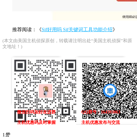
推荐阅读：《
Sif好用吗 Sif关键词工具功能介绍
》
(本文由
美国主机侦探
原创，转载请注明出处“美国主机侦探”和原
文地址！)
微信扫码加好友进群
QQ群号：164393063
主机优惠码及时掌握
主机优惠发布与交流
1
赞