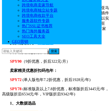
跨境电商卖家导航
卖家精灵是云雅科技公司推出的一款集亚马逊选品、亚马
跨境电商独立站专题
逊关键词挖掘、亚马逊运营营销为一体的电商工具。提供插件
跨境电商收款平台
版和网页版两种使用方法，借助多样的使用方法，用户可以实
服务器软件专题
现更加全面亚马逊店铺运营，此外卖家精灵目前还提供低至
热门SSL证书推荐
7.2折的购买优惠，同样也支持一个月的免费试用，帮助商家
热门海外服务器
在试用期限，了解卖家精灵的核心功能。
SEO工具大全
GEO营销
卖家精灵官网
：
点击直达
搜索
卖家精灵优惠折扣码包月：
SPY90
（9折优惠，折后322元/月）
卖家精灵优惠折扣码包年：
SPY72
(单人版包年7.2折优惠，折后1928元/年)
SPY78
(标准版及以上7.8折优惠，标准版折后3445元/年，
高级版折后6534元/年，VIP版折后9342/年)
1、大数据选品