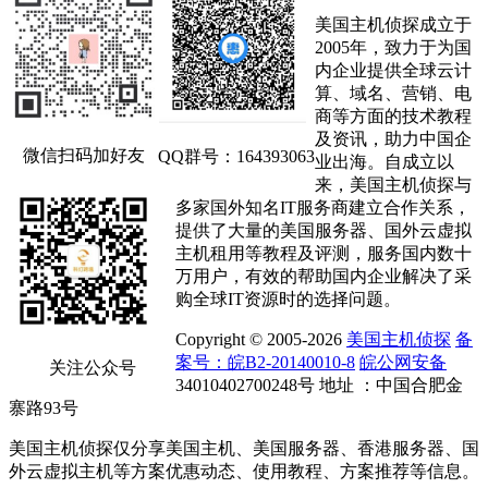
美国主机侦探成立于
2005年，致力于为国
内企业提供全球云计
算、域名、营销、电
商等方面的技术教程
及资讯，助力中国企
微信扫码加好友
QQ群号：164393063
业出海。自成立以
来，美国主机侦探与
多家国外知名IT服务商建立合作关系，
提供了大量的美国服务器、国外云虚拟
主机租用等教程及评测，服务国内数十
万用户，有效的帮助国内企业解决了采
购全球IT资源时的选择问题。
Copyright © 2005-2026
美国主机侦探
备
案号：皖B2-20140010-8
皖公网安备
关注公众号
34010402700248号 地址 ：中国合肥金
寨路93号
美国主机侦探仅分享美国主机、美国服务器、香港服务器、国
外云虚拟主机等方案优惠动态、使用教程、方案推荐等信息。