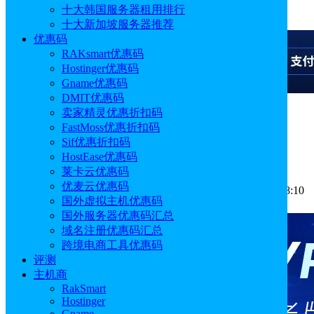
十大韩国服务器租用排行
广告
十大新加坡服务器推荐
优惠码
RAKsmart优惠码
Hostinger优惠码
Gname优惠码
DMIT优惠码
卖家精灵优惠折扣码
广告
FastMoss优惠折扣码
Sif优惠折扣码
亚马逊电商工具有哪些
HostEase优惠码
莱卡云优惠码
优麦云优惠码
作者: Aimee
分类:
常见问题
发布时间: 2025.03.31 17:58:10
国外虚拟主机优惠码
更新于: 2026.01.15 11:45:28
国外服务器优惠码汇总
域名注册优惠码汇总
跨境电商工具优惠码
评测
主机商
RakSmart
Hostinger
Gname