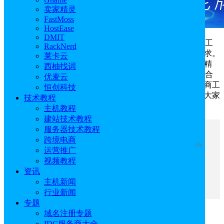
卖家精灵
FastMoss
HostEase
DMIT
卖家精灵
、优麦云和Sif都是亚马逊商家经常用的电商工
RackNerd
具，这三种电商工具，可以一站式满足商家不同的运营需求。
莱卡云
对于想要全面分析亚马逊店铺的商家来说，建议使用卖家精
西柚找词
灵，优麦云适合实现亚马逊店铺的高效管理，Sif则比较适合
优麦云
注重店铺流量分析的商家。下文也将围绕这三个亚马逊电商工
恒创科技
具，为大家具体介绍它们有关的功能和价格优惠，以帮助大家
技术教程
选择出适合自己的电商工具。
主机教程
建站技术教程
服务器技术教程
文章目录
跨境电商
收起
运营推广
视频教程
亚马逊电商工具有哪些一：卖家精灵
资讯
亚马逊电商工具有哪些二：优麦云
主机新闻
亚马逊电商工具有哪些三：Sif
行业新闻
专题
域名注册专题
亚马逊电商工具有哪些一：卖家精灵
IDC服务商大全