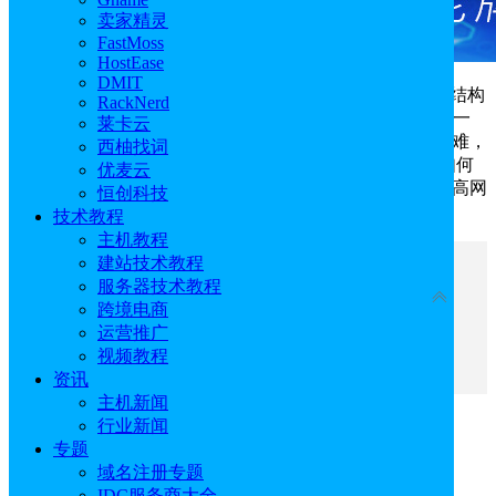
卖家精灵
FastMoss
HostEase
DMIT
SEO网站结构如何优化？SEO网站结构可以通过网站结构
RackNerd
层次、URL结构、内部链接、导航菜单等方式优化。对于一
莱卡云
些小白
跨境电商
建站商家来说，实操这些方法可能有些困难，
西柚找词
这里将以BlueHost WordPress托管方案为例，向大家演示如何
优麦云
在极短的时间内实现网站结构的优化工作，解放双手，提高网
恒创科技
站运营效率。
技术教程
主机教程
建站技术教程
文章目录
服务器技术教程
收起
跨境电商
运营推广
一、SEO网站结构如何优化
视频教程
二、如何创建SEO友好的网站结构
资讯
主机新闻
行业新闻
一、SEO网站结构如何优化
专题
域名注册专题
1、规划网站层次结构
IDC服务商大全