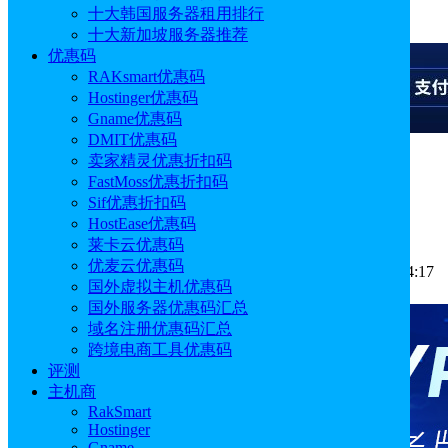
十大韩国服务器租用排行
广告
十大新加坡服务器推荐
优惠码
RAKsmart优惠码
Hostinger优惠码
Gname优惠码
DMIT优惠码
卖家精灵优惠折扣码
广告
FastMoss优惠折扣码
Sif优惠折扣码
SEO网站结构如何优化
HostEase优惠码
莱卡云优惠码
优麦云优惠码
作者: Aimee
分类:
运营推广
发布时间: 2025.04.22 18:44:17
国外虚拟主机优惠码
更新于: 2025.04.25 18:36:24
国外服务器优惠码汇总
域名注册优惠码汇总
跨境电商工具优惠码
评测
主机商
RakSmart
Hostinger
Gname