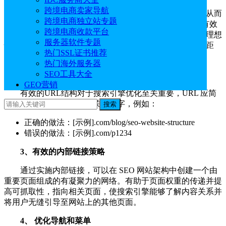
跨境电商卖家导航
精心规划的层次结构可确保页面在逻辑上相互连接，从而
跨境电商独立站专题
使 Google 机器人更容易为内容编制索引，有助于让用户有效
跨境电商收款平台
地浏览网站。首先将内容组织到主类别页面和子类别中，理想
服务器软件专题
情况下网站结构应该简单，页面距离主页只有几下点击的距
热门SSL证书推荐
离。
热门海外服务器
SEO工具大全
2、使用清晰URL结构
GEO营销
有效的URL结构对于搜索引擎优化至关重要，URL 应简
洁、具有描述性并包含相关关键字，例如：
搜索
正确的做法：[示例].com/blog/seo-website-structure
错误的做法：[示例].com/p1234
3、有效的内部链接策略
通过实施内部链接，可以在 SEO 网站架构中创建一个由
重要页面组成的有凝聚力的网络。有助于页面权重的传递并提
高可抓取性，指向相关页面，使搜索引擎能够了解内容关系并
将用户无缝引导至网站上的其他页面。
4、 优化导航和菜单