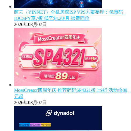
荫云（YINNET）全机房双ISP VPS方案整理：优惠码
IDCSPY享7折 低至$4.20/月 续费同价
2026年08月07日
MossCreator四周年庆 推荐码码SP4321折上9折 活动价89
元起
2026年08月07日