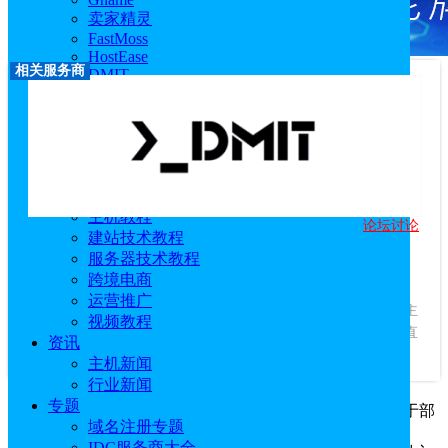
卖家精灵
FastMoss
HostEase
相关服务商
DMIT
RackNerd
莱卡云
西柚找词
优麦云
恒创科技
技术教程
主机教程
论坛讨论
DMIT
建站技术教程
服务器技术教程
优惠码：
专属优惠链接
跨境电商
访问官网
|
优惠活动
|
相关文章
运营推广
服务商介绍：
DMIT是成立于2017年的美国VPS云服务器商，主
视频教程
要提供高性能、高品质网络的云服务器产品。目前有香港CN2直
资讯
连云服务器和美国CN2直连云服...
查看更多
主机新闻
行业新闻
专题
DMIT
VPS主机虽提供了便于管理的控制面板，但对于部
域名注册专题
分新手用户来说还是不够得心应手。本文主要介绍在使用
IDC服务商大全