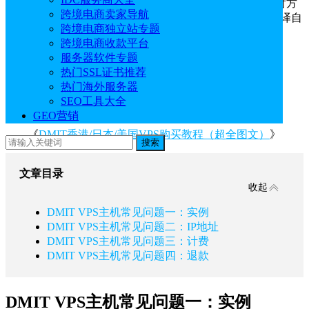
DMIT美国、香港或者日本VPS主机时常遇到的问题及应对方
跨境电商卖家导航
法，包括套餐计费、扩展、IP、退款等全方位覆盖，内容译自
跨境电商独立站专题
官方，供大家参考。
跨境电商收款平台
DMIT官网地址：
点击直达
服务器软件专题
热门SSL证书推荐
DMIT VPS购前必看：
热门海外服务器
SEO工具大全
《
DMIT优惠码/优惠券/优惠活动汇总
》
GEO营销
《
DMIT香港/日本/美国VPS购买教程（超全图文）
》
搜索
文章目录
收起
DMIT VPS主机常见问题一：实例
DMIT VPS主机常见问题二：IP地址
DMIT VPS主机常见问题三：计费
DMIT VPS主机常见问题四：退款
DMIT VPS主机常见问题一：实例