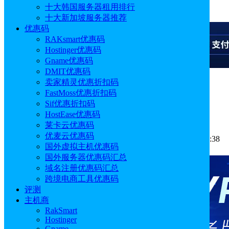
十大韩国服务器租用排行
广告
十大新加坡服务器推荐
优惠码
RAKsmart优惠码
Hostinger优惠码
Gname优惠码
DMIT优惠码
卖家精灵优惠折扣码
广告
FastMoss优惠折扣码
Sif优惠折扣码
DMIT VPS主机常见问题解答
HostEase优惠码
莱卡云优惠码
优麦云优惠码
作者: sunny
分类:
常见问题
发布时间: 2026.02.17 11:53:38
国外虚拟主机优惠码
更新于: 2026.02.17 11:53:38
国外服务器优惠码汇总
域名注册优惠码汇总
跨境电商工具优惠码
评测
主机商
RakSmart
Hostinger
Gname