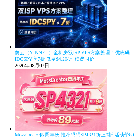
荫云（YINNET）全机房双ISP VPS方案整理：优惠码
IDCSPY享7折 低至$4.20/月 续费同价
2026年08月07日
MossCreator四周年庆 推荐码码SP4321折上9折 活动价89