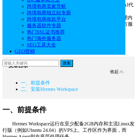
Hermes Agent是Nous Research开发的一款自我改进的AI代
跨境电商卖家导航
理，而Hermes Workspace是Hermes Agent的开源Web用户界
跨境电商独立站专题
面。在VPS上运行Hermes Workspace可将用户的对话、代理内
跨境电商收款平台
存和API密钥保留在控制的基础架构上，而不是依赖第三方服
服务器软件专题
务。本文主要为大家介绍在
Hostinger
VPS上安装Hermes
热门SSL证书推荐
Workspace的完整教程。
热门海外服务器
SEO工具大全
点击进入：
Hostinger官网
GEO营销
搜索
文章目录
收起
一、前提条件
二、安装Hermes Workspace
一、前提条件
Hermes Workspace运行在至少配备2GB内存和主流Linux发
行版（例如Ubuntu 24.04）的VPS上。工作区作为界面，而
Hermes Agent则在底层处理任务。