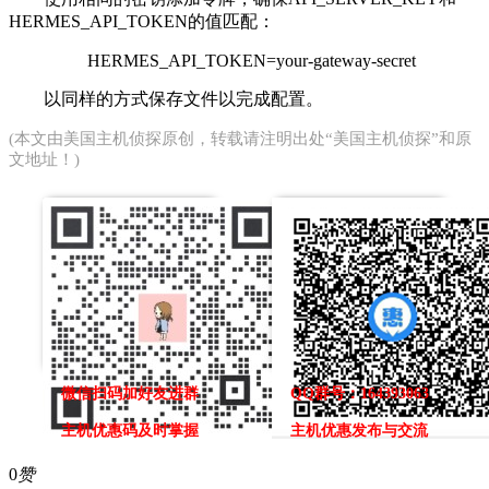
HERMES_API_TOKEN的值匹配：
HERMES_API_TOKEN=your-gateway-secret
以同样的方式保存文件以完成配置。
(本文由
美国主机侦探
原创，转载请注明出处“美国主机侦探”和原
文地址！)
微信扫码加好友进群
QQ群号：164393063
主机优惠码及时掌握
主机优惠发布与交流
0
赞