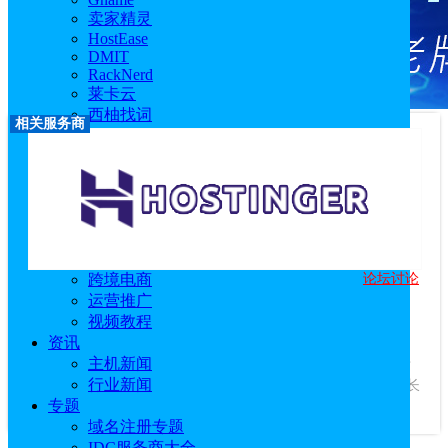
卖家精灵
HostEase
DMIT
RackNerd
莱卡云
西柚找词
相关服务商
FastMoss
优麦云
恒创科技
技术教程
主机教程
建站技术教程
服务器技术教程
论坛讨论
跨境电商
Hostinger
运营推广
优惠码：
idcspy
视频教程
访问官网
|
优惠活动
|
相关文章
资讯
服务商介绍：
主机新闻
Hostinger成立于2004年，是一家美国主机商，专
行业新闻
注于提供质优价廉的美国虚拟主机产品，深受数百万明智的站长
专题
信赖。...
查看更多
域名注册专题
IDC服务商大全