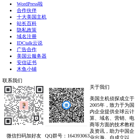
WordPress啦
合作伙伴
十大美国主机
站长百科
隐私政策
域名注册
IDCtalk云说
广告合作
美国云服务器
安信证书
木鱼小铺
联系我们
关于我们
美国主机侦探成立于
2005年，致力于为国
内企业提供全球云计
算、域名、营销、电
商等方面的技术教程
及资讯，助力中国企
微信扫码加好友
QQ群号：164393063
业出海。自成立以