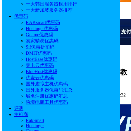
十大韩国服务器租用排行
十大新加坡服务器推荐
广告
优惠码
RAKsmart优惠码
Hostinger优惠码
Gname优惠码
卖家精灵优惠码
Sif优惠折扣码
DMIT优惠码
广告
HostEase优惠码
莱卡云优惠码
Hostinger VPS安装Hermes Workspace教
BlueHost优惠码
优麦云优惠码
程
国外虚拟主机优惠码
国外服务器优惠码汇总
作者: Emily
分类:
主机教程
发布时间: 2026.06.08 18:56:32
域名注册优惠码汇总
更新于: 2026.06.08 18:56:32
跨境电商工具优惠码
评测
主机商
RakSmart
Hostinger
Gname