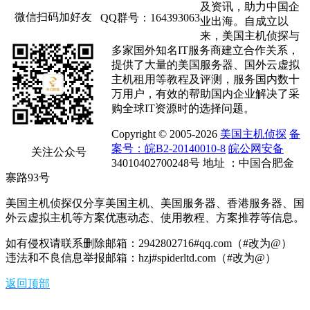
及资讯，助力中国企
微信扫码加好友
QQ群号：164393063
业出海。自成立以
来，美国主机侦探与
多家国外知名IT服务商建立合作关系，
提供了大量的美国服务器、国外云虚拟
主机租用等教程及评测，服务国内数十
万用户，有效的帮助国内企业解决了采
购全球IT资源时的选择问题。
Copyright © 2005-2026
美国主机侦探
备
案号：皖B2-20140010-8
皖公网安备
关注公众号
34010402700248号 地址 ：中国合肥金
寨路93号
美国主机侦探仅分享美国主机、美国服务器、香港服务器、国
外云虚拟主机等方案优惠动态、使用教程、方案推荐等信息。
如有侵权请联系删除邮箱：2942802716#qq.com（#改为@）
违法和不良信息举报邮箱：hzj#spiderltd.com（#改为@）
返回顶部