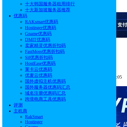
十大韩国服务器租用排行
广告
十大新加坡服务器推荐
优惠码
RAKsmart优惠码
Hostinger优惠码
Gname优惠码
DMIT优惠码
卖家精灵优惠折扣码
广告
FastMoss优惠折扣码
Sif优惠折扣码
Shopify主题模版推荐
HostEase优惠码
莱卡云优惠码
优麦云优惠码
作者: sunny
分类:
运营推广
发布时间: 2024.09.11 17:53:05
国外虚拟主机优惠码
更新于: 2025.10.11 10:53:47
国外服务器优惠码汇总
域名注册优惠码汇总
跨境电商工具优惠码
评测
主机商
RakSmart
Hostinger
Gname