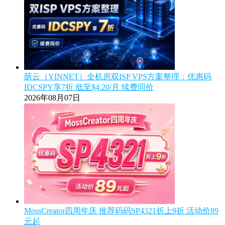
荫云（YINNET）全机房双ISP VPS方案整理：优惠码
IDCSPY享7折 低至$4.20/月 续费同价
2026年08月07日
MossCreator四周年庆 推荐码码SP4321折上9折 活动价89
元起