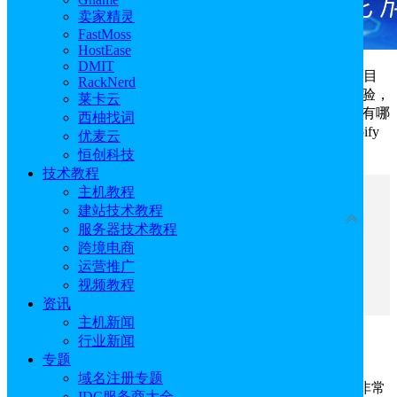
卖家精灵
FastMoss
HostEase
DMIT
选择合适的
Shopify
主题模版对于成功构建一个引入注目
RackNerd
的在线电商网站至关重要。合适的主题不仅能提升用户体验，
莱卡云
还能影响销售和品牌形象。很多用户在建站的时候不知道有哪
西柚找词
些好看的Shopify主题模版，以下是一些热门高评价的Shopify
优麦云
主题模版推荐。
恒创科技
技术教程
主机教程
文章目录
建站技术教程
收起
服务器技术教程
跨境电商
一、Shopify主题模版推荐：Ella
运营推广
二、Shopify主题模版推荐：Minimog
视频教程
三、Shopify主题模版推荐：Kalles
资讯
主机新闻
行业新闻
一、Shopify主题模版推荐：Ella
专题
域名注册专题
Ella是一款功能强大多用途的Shopify主题，设计精美非常
IDC服务商大全