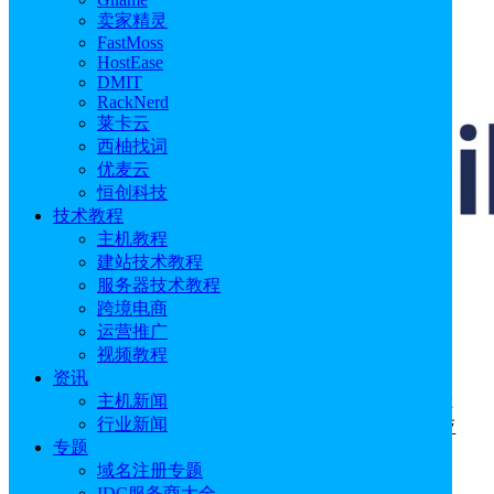
卖家精灵
FastMoss
HostEase
DMIT
RackNerd
莱卡云
西柚找词
优麦云
恒创科技
技术教程
主机教程
建站技术教程
服务器技术教程
跨境电商
运营推广
视频教程
SimilarWeb作为全球领先的网站分析工具之一，提
资讯
供了全面的网站和应用数据分析服务，帮助企业和个
主机新闻
人更好地了解市场动态。据了解，SimilarWeb的数字排
行业新闻
行DigitalRank™是数字世界的权威测量仪​—​​—​谷歌、亚
专题
马逊和微软等行业翘楚每天都在依赖它。​
域名注册专题
IDC服务商大全