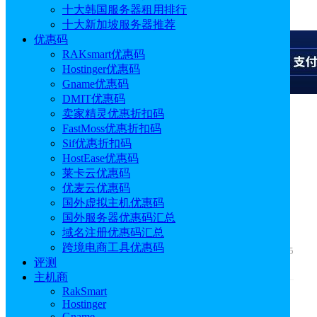
十大韩国服务器租用排行
广告
十大新加坡服务器推荐
优惠码
RAKsmart优惠码
Hostinger优惠码
Gname优惠码
DMIT优惠码
卖家精灵优惠折扣码
广告
FastMoss优惠折扣码
Sif优惠折扣码
HostEase优惠码
莱卡云优惠码
SimilarWeb：领先的网站
优麦云优惠码
国外虚拟主机优惠码
分析工具
国外服务器优惠码汇总
域名注册优惠码汇总
跨境电商工具优惠码
作者: sunny
发布时间: 2024.08.28 11:26:39
更新于: 2026.04.15
评测
14:08:03
主机商
RakSmart
Hostinger
Gname