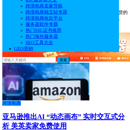
2026年03月10日
0
赞
跨境电商卖家导航
跨境电商独立站专题
近日据外媒报道，亚马逊推出一项新服务：为选择延迟收货的
跨境电商收款平台
消费者提供7%的折扣，显示出亚马逊的策略发生转变，从
服务器软件专题
“快…
热门SSL证书推荐
热门海外服务器
SEO工具大全
GEO营销
搜索
跨境电商
亚马逊推出AI “动态画布” 实时交互式分
析 美英卖家免费使用