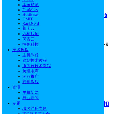
跨境电商
卖家精灵
FastMoss
亚马逊企业购推AI助手Amazon Quick 6
HostEase
DMIT
月30日英区上线
RackNerd
莱卡云
西柚找词
2026年06月29日
0
赞
优麦云
亚马逊企业购宣布推出多项AI功能与支出管理工具升级，核
恒创科技
心为面向Prime Business会员全新上线的企业级…
技术教程
主机教程
建站技术教程
服务器技术教程
跨境电商
运营推广
视频教程
资讯
跨境电商
主机新闻
行业新闻
亚马逊为延迟收货的消费者推出7%折扣
专题
域名注册专题
IDC服务商大全