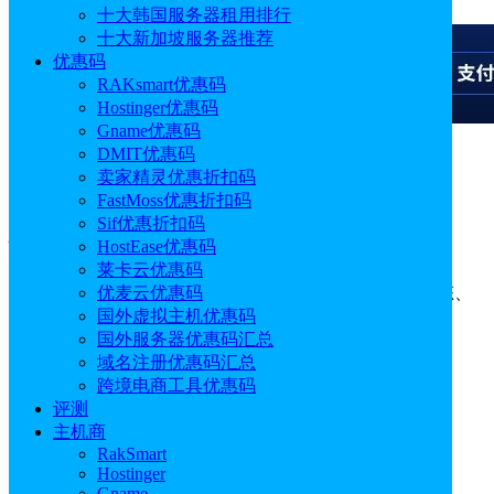
十大韩国服务器租用排行
十大新加坡服务器推荐
优惠码
RAKsmart优惠码
Hostinger优惠码
Gname优惠码
DMIT优惠码
广告
卖家精灵优惠折扣码
FastMoss优惠折扣码
标签：
亚马逊AWS
Sif优惠折扣码
HostEase优惠码
莱卡云优惠码
“亚马逊AWS”标签聚合页面，分享了亚马逊AWS官网动态、
优麦云优惠码
亚马逊AWS方案介绍、亚马逊AWS优惠活动等。
国外虚拟主机优惠码
相关推荐：
亚马逊AWS优惠
国外服务器优惠码汇总
域名注册优惠码汇总
跨境电商工具优惠码
评测
主机商
RakSmart
Hostinger
Gname