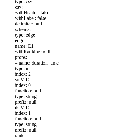
type: csv
csv:
withHeader: false
withLabel: false
delimiter: null
schema:
type: edge
edge:
name: E1
withRanking: null
props:
– name: duration_time
type: int
index: 2
srcVID:
index: 0
function: null
type: string
prefix: null
dstVID:
index: 1
function: null
type: string
prefix: null
rank: