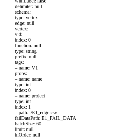
withLabel: false
delimiter: null
schema:
type: vertex
edge: null
vertex:
vid:
index: 0
function: null
type: string
prefix: null
tags:
– name: V1
props:
– name: name
type: int
index: 0
– name: project
type: int
index: 1
– path: ./E1_edge.csv
failDataPath: E1_FAIL_DATA
batchSize: 60
limit: null
inOrder: null