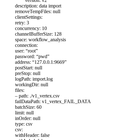
version: v2
description: data import
removeTempFiles: null
clientSettings:
retry: 3
concurrency: 10
channelBufferSize: 128
space: workflow_analysis
connection:
user: “root”
password: “pwd”
address: “127.0.0.1:9669”
postStart: null
preStop: null
logPath: import.log
workingDir: null
files:
– path: ./v1_vertex.csv
failDataPath: v1_vertex_FAIL_DATA
batchSize: 60
limit: null
inOrder: null
type: csv
csv:
withHeader: false