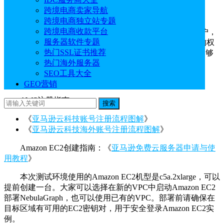
一、准备工作
跨境电商卖家导航
跨境电商独立站专题
跨境电商收款平台
在部署NebulaGraph数据库之前需要创建一个AWS账户，
服务器软件专题
并且具备创建Amazon EC2实例、配置VPC、EBS等资源的权
热门SSL证书推荐
限。登录AWS管理控制台，检查你的资源配额，确保有足够
热门海外服务器
的弹性IP、EC2实例配额等。
SEO工具大全
AWS官网：
点击领取12个月免费Amazon EC2
GEO营销
AWS注册指南：
搜索
《
亚马逊云科技账号注册流程图解
》
《
亚马逊云科技海外账号注册流程图解
》
Amazon EC2创建指南：《
亚马逊免费云服务器申请与使
用教程
》
本次测试环境使用的Amazon EC2机型是c5a.2xlarge，可以
提前创建一台。大家可以选择在新的VPC中启动Amazon EC2
部署NebulaGraph，也可以使用已有的VPC。部署前请确保在
目标区域有可用的EC2密钥对，用于安全登录Amazon EC2实
例。