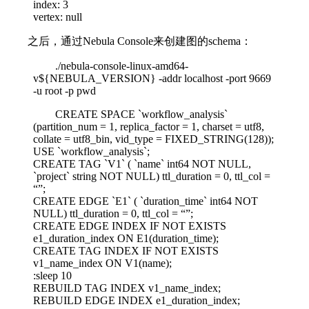
index: 3
vertex: null
之后，通过Nebula Console来创建图的schema：
./nebula-console-linux-amd64-
v${NEBULA_VERSION} -addr localhost -port 9669
-u root -p pwd
CREATE SPACE `workflow_analysis`
(partition_num = 1, replica_factor = 1, charset = utf8,
collate = utf8_bin, vid_type = FIXED_STRING(128));
USE `workflow_analysis`;
CREATE TAG `V1` ( `name` int64 NOT NULL,
`project` string NOT NULL) ttl_duration = 0, ttl_col =
“”;
CREATE EDGE `E1` ( `duration_time` int64 NOT
NULL) ttl_duration = 0, ttl_col = “”;
CREATE EDGE INDEX IF NOT EXISTS
e1_duration_index ON E1(duration_time);
CREATE TAG INDEX IF NOT EXISTS
v1_name_index ON V1(name);
:sleep 10
REBUILD TAG INDEX v1_name_index;
REBUILD EDGE INDEX e1_duration_index;