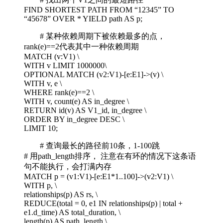
FIND SHORTEST PATH FROM “12345” TO
“45678” OVER * YIELD path AS p;
# 某种依赖周期下被依赖最多的点，
rank(e)==2代表其中一种依赖周期
MATCH (v:V1) \
WITH v LIMIT 1000000\
OPTIONAL MATCH (v2:V1)-[e:E1]->(v) \
WITH v, e \
WHERE rank(e)==2 \
WITH v, count(e) AS in_degree \
RETURN id(v) AS V1_id, in_degree \
ORDER BY in_degree DESC \
LIMIT 10;
# 查询最长的路径前10条，1-100跳
# 用path_length排序， 注意在有环的情况下这条语
句不能执行，会打满内存
MATCH p = (v1:V1)-[e:E1*1..100]->(v2:V1) \
WITH p, \
relationships(p) AS rs, \
REDUCE(total = 0, e1 IN relationships(p) | total +
e1.d_time) AS total_duration, \
length(p) AS path_length \