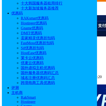
十大韩国服务器租用排行
十大新加坡服务器推荐
广告
优惠码
RAKsmart优惠码
Hostinger优惠码
Gname优惠码
DMIT优惠码
卖家精灵优惠折扣码
FastMoss优惠折扣码
广告
Sif优惠折扣码
HostEase优惠码
亚马逊云服务器Amazon EC2快速部署
莱卡云优惠码
优麦云优惠码
NebulaGraph教程
国外虚拟主机优惠码
国外服务器优惠码汇总
作者: sunny
分类:
主机教程
发布时间: 2025.05.30 10:44:20
域名注册优惠码汇总
更新于: 2025.05.30 10:44:20
跨境电商工具优惠码
评测
主机商
RakSmart
Hostinger
Gname