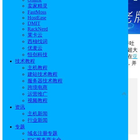
卖家精灵
FastMoss
HostEase
DMIT
RackNerd
莱卡云
西柚找词
NebulaGraph是一款热门的分布式图数据库，提供高吞吐
优麦云
量、低延时的读写能力，提擅长处理千亿节点万亿条边的超大
恒创科技
数据集，并保持毫秒级查询延时。本文将带领大家一步步在
亚
技术教程
马逊云服务器
Amazon EC2上快速部署NebulaGraph数据库，并
主机教程
通过示例场景完成图数据的生成与分析。
建站技术教程
服务器技术教程
文章目录
跨境电商
收起
运营推广
视频教程
一、准备工作
资讯
二、Amazon EC2部署NebulaGraph
主机新闻
三、图数据生成：创建图空间与导入数据
行业新闻
四、性能与扩展建议
专题
域名注册专题
IDC服务商大全