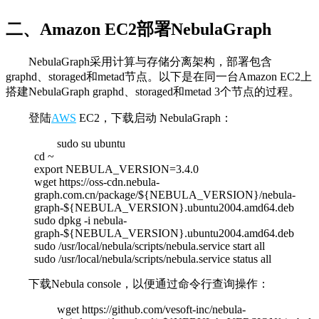
二、Amazon EC2部署NebulaGraph
NebulaGraph采用计算与存储分离架构，部署包含
graphd、storaged和metad节点。以下是在同一台Amazon EC2上
搭建NebulaGraph graphd、storaged和metad 3个节点的过程。
登陆
AWS
EC2，下载启动 NebulaGraph：
sudo su ubuntu
cd ~
export NEBULA_VERSION=3.4.0
wget https://oss-cdn.nebula-
graph.com.cn/package/${NEBULA_VERSION}/nebula-
graph-${NEBULA_VERSION}.ubuntu2004.amd64.deb
sudo dpkg -i nebula-
graph-${NEBULA_VERSION}.ubuntu2004.amd64.deb
sudo /usr/local/nebula/scripts/nebula.service start all
sudo /usr/local/nebula/scripts/nebula.service status all
下载Nebula console，以便通过命令行查询操作：
wget https://github.com/vesoft-inc/nebula-