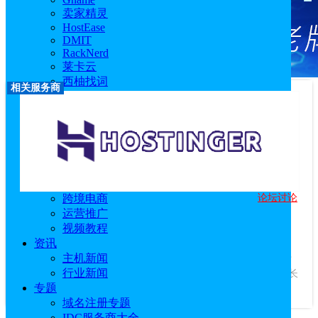
卖家精灵
HostEase
DMIT
RackNerd
莱卡云
西柚找词
相关服务商
FastMoss
优麦云
恒创科技
技术教程
主机教程
建站技术教程
服务器技术教程
论坛讨论
跨境电商
Hostinger
运营推广
优惠码：
idcspy
视频教程
访问官网
|
优惠活动
|
相关文章
资讯
服务商介绍：
主机新闻
Hostinger成立于2004年，是一家美国主机商，专
行业新闻
注于提供质优价廉的美国虚拟主机产品，深受数百万明智的站长
专题
信赖。...
查看更多
域名注册专题
IDC服务商大全