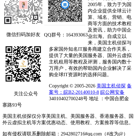
2005年，致力于为国
内企业提供全球云计
算、域名、营销、电
商等方面的技术教程
及资讯，助力中国企
微信扫码加好友
QQ群号：164393063
业出海。自成立以
来，美国主机侦探与
多家国外知名IT服务商建立合作关系，
提供了大量的美国服务器、国外云虚拟
主机租用等教程及评测，服务国内数十
万用户，有效的帮助国内企业解决了采
购全球IT资源时的选择问题。
Copyright © 2005-2026
美国主机侦探
备
案号：皖B2-20140010-8
皖公网安备
关注公众号
34010402700248号 地址 ：中国合肥金
寨路93号
美国主机侦探仅分享美国主机、美国服务器、香港服务器、国
外云虚拟主机等方案优惠动态、使用教程、方案推荐等信息。
如有侵权请联系删除邮箱：2942802716#qq.com（#改为@）