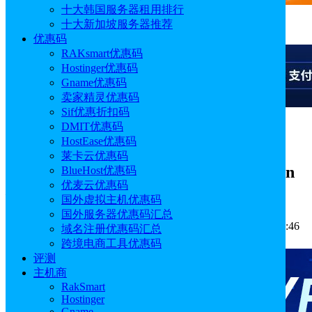
十大韩国服务器租用排行
十大新加坡服务器推荐
广告
优惠码
RAKsmart优惠码
Hostinger优惠码
Gname优惠码
卖家精灵优惠码
Sif优惠折扣码
DMIT优惠码
广告
HostEase优惠码
莱卡云优惠码
Hostinger教程： 如何使用Ollama和n8n
BlueHost优惠码
优麦云优惠码
创建聊天机器人工作流程
国外虚拟主机优惠码
国外服务器优惠码汇总
作者: Emily
分类:
主机教程
发布时间: 2026.06.05 18:45:46
域名注册优惠码汇总
更新于: 2026.06.05 18:45:46
跨境电商工具优惠码
评测
主机商
RakSmart
Hostinger
Gname