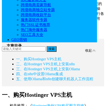
将n8n与Ollama集成，用户可以将各种AI模型融入到您的
跨境电商卖家导航
自动化工作流程中，使其能够执行原本不可能完成的复杂操
跨境电商独立站专题
作。这个过程可能比较麻烦，因为你需要对这两个工具进行各
跨境电商收款平台
种设置，才能使它们无缝协作。本文主要介绍
Hostinger
使用
服务器软件专题
Ollama和n8n创建聊天机器人工作流程。
热门SSL证书推荐
热门海外服务器
点击进入：
Hostinger官网
SEO工具大全
GEO营销
文章目录
搜索
收起
一、购买Hostinger VPS主机
二、在Hostinger VPS主机上安装n8n
三、在Hostinger VPS主机上安装Ollama
四、在n8n中设置Ollama集成
五、使用Ollama和n8n创建聊天机器人工作流程
一、购买Hostinger VPS主机
相关推荐：《
Hostinger海外VPS购买图文指南
》