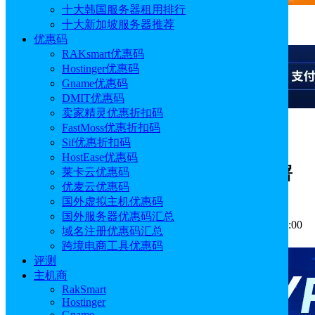
十大韩国服务器租用排行
十大新加坡服务器推荐
广告
优惠码
RAKsmart优惠码
Hostinger优惠码
Gname优惠码
DMIT优惠码
卖家精灵优惠折扣码
FastMoss优惠折扣码
广告
Sif优惠折扣码
HostEase优惠码
七牛云教程：全栈应用服务器一键部署
莱卡云优惠码
优麦云优惠码
OpenClaw
国外虚拟主机优惠码
国外服务器优惠码汇总
作者: Emily
分类:
主机教程
发布时间: 2026.05.06 18:08:00
域名注册优惠码汇总
更新于: 2026.05.06 18:08:00
跨境电商工具优惠码
评测
主机商
RakSmart
Hostinger
Gname