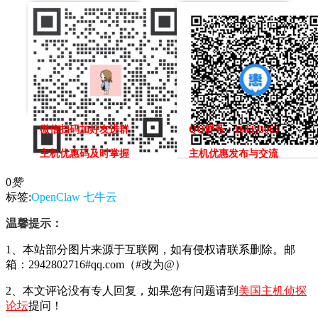
微信扫码加好友进群
QQ群号：164393063
主机优惠码及时掌握
主机优惠发布与交流
0
赞
标签:
OpenClaw
七牛云
温馨提示：
1、本站部分图片来源于互联网，如有侵权请联系删除。邮
箱：2942802716#qq.com（#改为@）
2、本文评论没有专人回复，如果您有问题请到
美国主机侦探
论坛
提问！