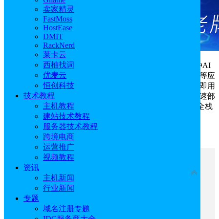
卖家精灵
FastMoss
HostEase
DMIT
RackNerd
莱卡云
西柚找词
OpenClaw
是一款强大的开源AI智能体，支持配置多种AI
优麦云
大模型，并将OpenClaw连接到飞书、企业微信、Telegram等应
恒创科技
用实现自动化操作。目前七牛云全栈应用服务器支持开箱即用
技术教程
的一键部署，无需自建环境、无需购置硬件，帮助用户快速部
主机教程
署专属的AI Agent。本文就来跟大家一起来分享下七牛云全栈
建站技术教程
应用服务器一键部署OpenClaw的教程。
服务器技术教程
点击进入：
七牛云官网
跨境电商
运营推广
视频教程
文章目录
资讯
收起
主机新闻
行业新闻
一、注册七牛云账号
专题
二、获取七牛云MaaS API Key
域名注册专题
三、基于七牛云云主机专属镜像的一键部署
IDC服务商大全