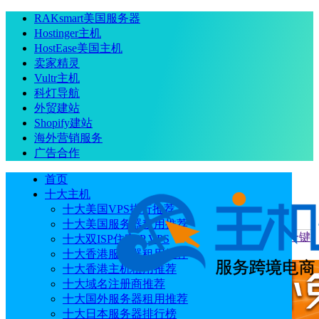
RAKsmart美国服务器
Hostinger主机
HostEase美国主机
卖家精灵
Vultr主机
科灯导航
外贸建站
Shopify建站
海外营销服务
广告合作
首页
十大主机
十大美国VPS排行推荐
十大美国服务器租用推荐
当前位置
：
首页
主机教程
七牛云教程：全栈应用服务器一键
十大双ISP住宅IP VPS
部署OpenClaw
十大香港服务器租用推荐
十大香港主机租用推荐
十大域名注册商推荐
十大国外服务器租用推荐
十大日本服务器排行榜