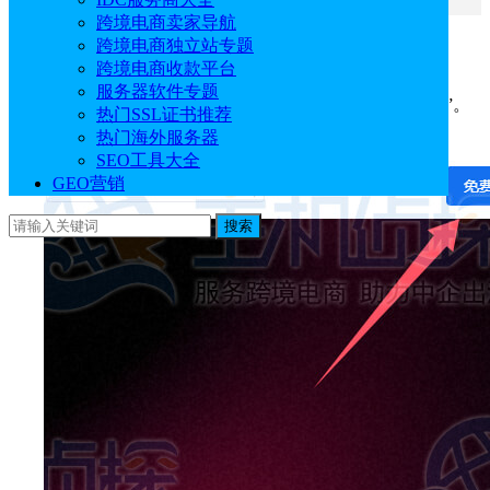
跨境电商卖家导航
跨境电商独立站专题
一、注册七牛云账号
跨境电商收款平台
服务器软件专题
1、点击上述链接，进入七牛云官网，点击“免费注册”。
热门SSL证书推荐
热门海外服务器
SEO工具大全
GEO营销
搜索